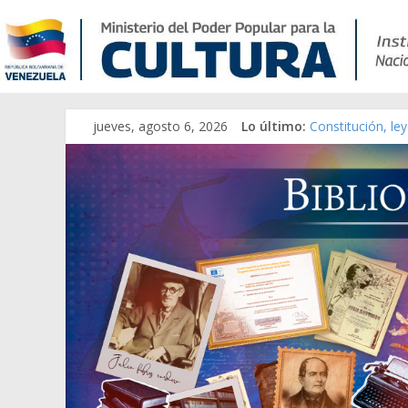
jueves, agosto 6, 2026
Lo último:
Constitución, le
Una Parálisis [ma
Modesta Bor Sán
Gaceta Oficial d
Catálogo temáti