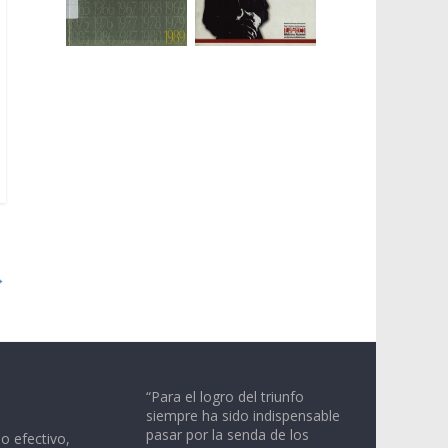
→
“Para el logro del triunfo
siempre ha sido indispensable
pasar por la senda de los
io efectivo,