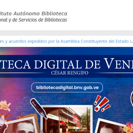
yes y acuerdos expedidos por la Asamblea Constituyente del Estado L
terial gráfico]
chez [material gráfico]
e la República de Venezuela año CXXXIII Mes V, Caracas 09 de marzo
co de obras de Modesta Bor