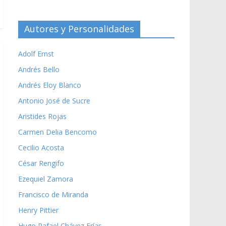
Autores y Personalidades
Adolf Ernst
Andrés Bello
Andrés Eloy Blanco
Antonio José de Sucre
Aristides Rojas
Carmen Delia Bencomo
Cecilio Acosta
César Rengifo
Ezequiel Zamora
Francisco de Miranda
Henry Pittier
Hugo Rafael Chávez Frías