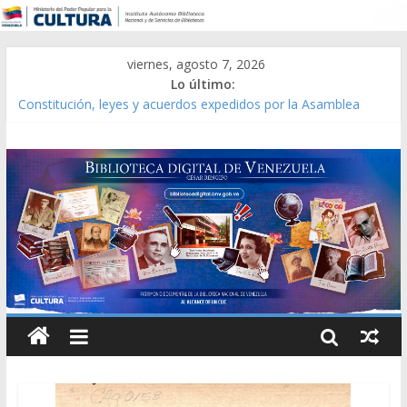
viernes, agosto 7, 2026
Lo último:
Constitución, leyes y acuerdos expedidos por la Asamblea
Constituyente del Estado Lara en 1881.
Una Parálisis [material gráfico]
Modesta Bor Sánchez [material gráfico]
Gaceta Oficial de la República de Venezuela año CXXXIII Mes V,
Caracas 09 de marzo de 2006 N° 38.394
Catálogo temático de obras de Modesta Bor