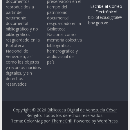
documentos
preservación en el
Escribe al Correo
reproducidos a
tiempo del
Electrónico!
partir del
patrimonio
biblioteca.digital@
patrimonio
documental
bnv.gob.ve
documental
resguardado en la
bibliográfico y no
Biblioteca
bibliográfico,
Nacional como
resguardado en la
memoria colectiva
Biblioteca
bibliográfica,
Nacional de
hemerográfica y
Venezuela, así
audiovisual del
como los objetos
país.
y recursos nacidos
digitales, y sin
derechos
reservados.
Copyright © 2026
Biblioteca Digital de Venezuela César
Rengifo
. Todos los derechos reservados.
Tema: ColorMag por
ThemeGrill
. Powered by
WordPress
.