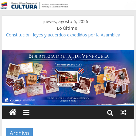
jueves, agosto 6, 2026
Lo último:
Constitución, leyes y acuerdos expedidos por la Asamblea
Constituyente del Estado Lara en 1881.
Una Parálisis [material gráfico]
Modesta Bor Sánchez [material gráfico]
Gaceta Oficial de la República de Venezuela año CXXXIII Mes V,
Caracas 09 de marzo de 2006 N° 38.394
Catálogo temático de obras de Modesta Bor
Archivo