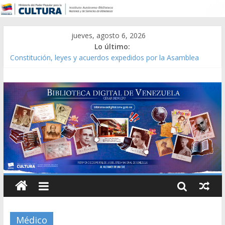
jueves, agosto 6, 2026
Lo último:
Constitución, leyes y acuerdos expedidos por la Asamblea
Constituyente del Estado Lara en 1881.
Una Parálisis [material gráfico]
Modesta Bor Sánchez [material gráfico]
Gaceta Oficial de la República de Venezuela año CXXXIII Mes V,
Caracas 09 de marzo de 2006 N° 38.394
Catálogo temático de obras de Modesta Bor
Médico