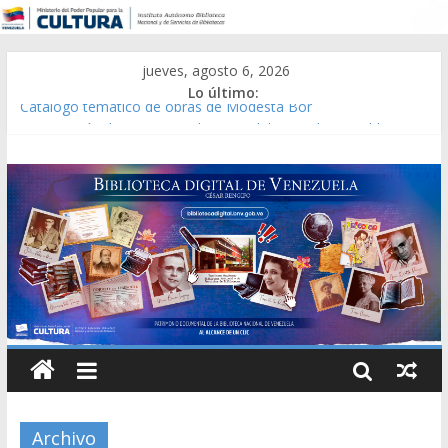
jueves, agosto 6, 2026
Lo último:
Catálogo temático de obras de Modesta Bor
Constitución, leyes y acuerdos expedidos por la Asamblea
Constituyente del Estado Lara en 1881.
Una Parálisis [material gráfico]
Modesta Bor Sánchez [material gráfico]
Gaceta Oficial de la República de Venezuela año CXXXIII Mes V,
Caracas 09 de marzo de 2006 N° 38.394
Archivo