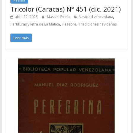
Revista
Tricolor (Caracas) N° 451 (dic. 2021)
,
abril 22, 2025
Massiel Pirela
Navidad venezolana
,
,
Partituras y letra de La Matica
Pesebre
Tradiciones navideñas
Leer más