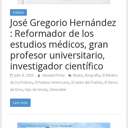
Folleto
José Gregorio Hernández
: Reformador de los
estudios médicos, gran
profesor universitario,
investigador científico
,
,
julio 8, 2025
Massiel Pirela
Beato
Biografía
El Médico
,
,
,
de los Pobres
El Pasteur Americano
El Santo del Pueblo
El Siervo
,
,
de Dios
Hijo de Isnotú
Venerable
Leer más