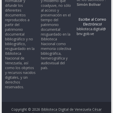
normalizar y
y moderno que
Simón Bolívar
difundir los
coadyuve, no sólo
diferentes
al acceso y
documentos
preservación en el
Escribe al Correo
reproducidos a
tiempo del
Electrónico!
partir del
patrimonio
biblioteca.digital@
patrimonio
documental
bnv.gob.ve
documental
resguardado en la
bibliográfico y no
Biblioteca
bibliográfico,
Nacional como
resguardado en la
memoria colectiva
Biblioteca
bibliográfica,
Nacional de
hemerográfica y
Venezuela, así
audiovisual del
como los objetos
país.
y recursos nacidos
digitales, y sin
derechos
reservados.
Copyright © 2026
Biblioteca Digital de Venezuela César