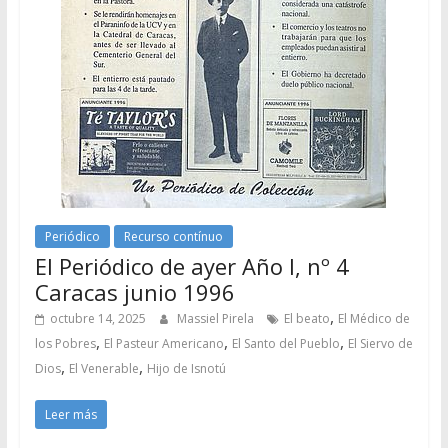
Periódico
Recurso contínuo
El Periódico de ayer Año I, nº 4
Caracas junio 1996
,
octubre 14, 2025
Massiel Pirela
El beato
El Médico de
,
,
,
los Pobres
El Pasteur Americano
El Santo del Pueblo
El Siervo de
,
,
Dios
El Venerable
Hijo de Isnotú
Leer más