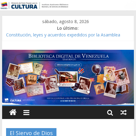
sábado, agosto 8, 2026
Lo último:
Constitución, leyes y acuerdos expedidos por la Asamblea
Constituyente del Estado Lara en 1881.
Una Parálisis [material gráfico]
Modesta Bor Sánchez [material gráfico]
Gaceta Oficial de la República de Venezuela año CXXXIII Mes V,
Caracas 09 de marzo de 2006 N° 38.394
Catálogo temático de obras de Modesta Bor
El Siervo de Dios