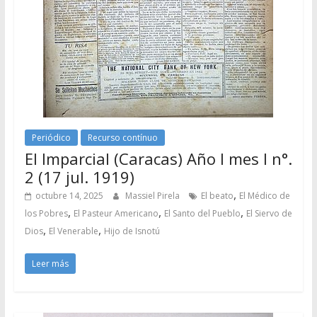
Periódico
Recurso contínuo
El Imparcial (Caracas) Año I mes I n°.
2 (17 jul. 1919)
,
octubre 14, 2025
Massiel Pirela
El beato
El Médico de
,
,
,
los Pobres
El Pasteur Americano
El Santo del Pueblo
El Siervo de
,
,
Dios
El Venerable
Hijo de Isnotú
Leer más