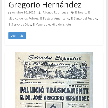
Gregorio Hernández
,
octubre 16, 2025
Alfonzo Rodriguez
El beato
El
,
,
,
Médico de los Pobres
El Pasteur Americano
El Santo del Pueblo
,
,
El Siervo de Dios
El Venerable
Hijo de Isnotú
Leer más