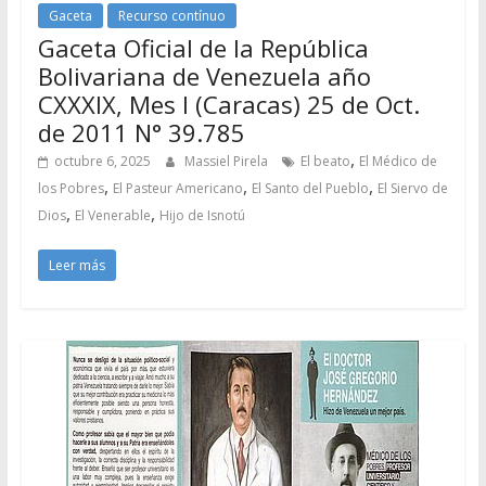
Gaceta
Recurso contínuo
Gaceta Oficial de la República
Bolivariana de Venezuela año
CXXXIX, Mes I (Caracas) 25 de Oct.
de 2011 N° 39.785
,
octubre 6, 2025
Massiel Pirela
El beato
El Médico de
,
,
,
los Pobres
El Pasteur Americano
El Santo del Pueblo
El Siervo de
,
,
Dios
El Venerable
Hijo de Isnotú
Leer más