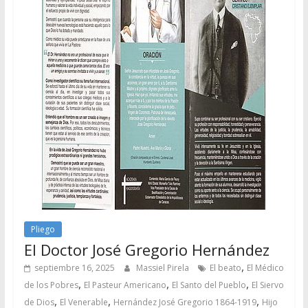
Pliego
El Doctor José Gregorio Hernández
,
septiembre 16, 2025
Massiel Pirela
El beato
El Médico
,
,
,
de los Pobres
El Pasteur Americano
El Santo del Pueblo
El Siervo
,
,
,
de Dios
El Venerable
Hernández José Gregorio 1864-1919
Hijo