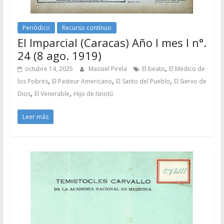
Periódico
Recurso contínuo
El Imparcial (Caracas) Año I mes I n°.
24 (8 ago. 1919)
,
octubre 14, 2025
Massiel Pirela
El beato
El Médico de
,
,
,
los Pobres
El Pasteur Americano
El Santo del Pueblo
El Siervo de
,
,
Dios
El Venerable
Hijo de Isnotú
Leer más