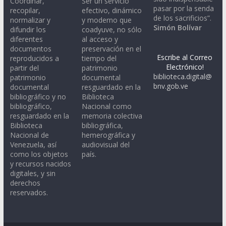
Coordinar,
Ser un servicio
pasar por la senda
recopilar,
efectivo, dinámico
de los sacrificios”.
normalizar y
y moderno que
Simón Bolívar
difundir los
coadyuve, no sólo
diferentes
al acceso y
documentos
preservación en el
Escribe al Correo
reproducidos a
tiempo del
Electrónico!
partir del
patrimonio
biblioteca.digital@
patrimonio
documental
bnv.gob.ve
documental
resguardado en la
bibliográfico y no
Biblioteca
bibliográfico,
Nacional como
resguardado en la
memoria colectiva
Biblioteca
bibliográfica,
Nacional de
hemerográfica y
Venezuela, así
audiovisual del
como los objetos
país.
y recursos nacidos
digitales, y sin
derechos
reservados.