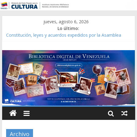
jueves, agosto 6, 2026
Lo último:
Constitución, leyes y acuerdos expedidos por la Asamblea
Constituyente del Estado Lara en 1881.
Una Parálisis [material gráfico]
Modesta Bor Sánchez [material gráfico]
Gaceta Oficial de la República de Venezuela año CXXXIII Mes V,
Caracas 09 de marzo de 2006 N° 38.394
Catálogo temático de obras de Modesta Bor
Archivo