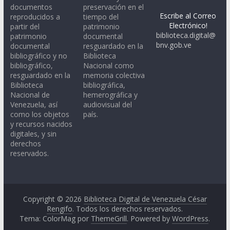
documentos
preservación en el
Escribe al Correo
reproducidos a
tiempo del
Electrónico!
partir del
patrimonio
biblioteca.digital@
patrimonio
documental
bnv.gob.ve
documental
resguardado en la
bibliográfico y no
Biblioteca
bibliográfico,
Nacional como
resguardado en la
memoria colectiva
Biblioteca
bibliográfica,
Nacional de
hemerográfica y
Venezuela, así
audiovisual del
como los objetos
país.
y recursos nacidos
digitales, y sin
derechos
reservados.
Copyright © 2026
Biblioteca Digital de Venezuela César
Rengifo
. Todos los derechos reservados.
Tema: ColorMag por
ThemeGrill
. Powered by
WordPress
.