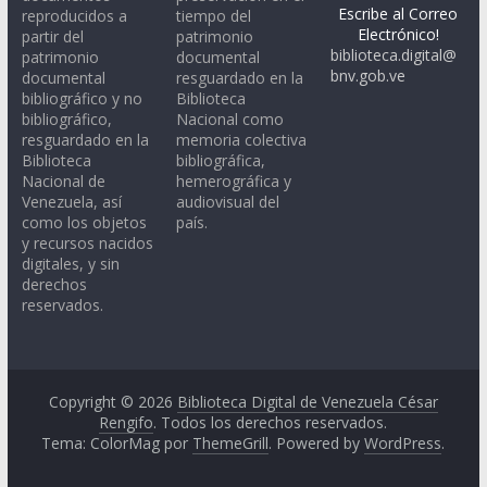
Escribe al Correo
reproducidos a
tiempo del
Electrónico!
partir del
patrimonio
biblioteca.digital@
patrimonio
documental
bnv.gob.ve
documental
resguardado en la
bibliográfico y no
Biblioteca
bibliográfico,
Nacional como
resguardado en la
memoria colectiva
Biblioteca
bibliográfica,
Nacional de
hemerográfica y
Venezuela, así
audiovisual del
como los objetos
país.
y recursos nacidos
digitales, y sin
derechos
reservados.
Copyright © 2026
Biblioteca Digital de Venezuela César
Rengifo
. Todos los derechos reservados.
Tema: ColorMag por
ThemeGrill
. Powered by
WordPress
.