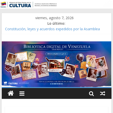
viernes, agosto 7, 2026
Lo último:
Catálogo temático de obras de Modesta Bor
Constitución, leyes y acuerdos expedidos por la Asamblea
Constituyente del Estado Lara en 1881.
Una Parálisis [material gráfico]
Modesta Bor Sánchez [material gráfico]
Gaceta Oficial de la República de Venezuela año CXXXIII Mes V,
Caracas 09 de marzo de 2006 N° 38.394