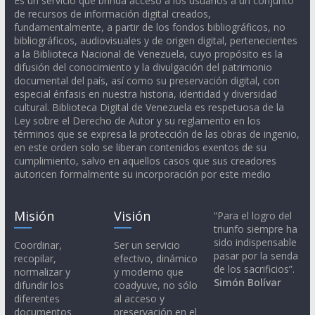
Es un servicio que brinda acceso a los usuarios a un conjunto
de recursos de información digital creados,
fundamentalmente, a partir de los fondos bibliográficos, no
bibliográficos, audiovisuales y de origen digital, pertenecientes
a la Biblioteca Nacional de Venezuela, cuyo propósito es la
difusión del conocimiento y la divulgación del patrimonio
documental del país, así como su preservación digital, con
especial énfasis en nuestra historia, identidad y diversidad
cultural. Biblioteca Digital de Venezuela es respetuosa de la
Ley sobre el Derecho de Autor y su reglamento en los
términos que se expresa la protección de las obras de ingenio,
en este orden solo se liberan contenidos exentos de su
cumplimiento, salvo en aquellos casos que sus creadores
autoricen formalmente su incorporación por este medio
Misión
Visión
“Para el logro del
triunfo siempre ha
sido indispensable
Coordinar,
Ser un servicio
pasar por la senda
recopilar,
efectivo, dinámico
de los sacrificios”.
normalizar y
y moderno que
Simón Bolívar
difundir los
coadyuve, no sólo
diferentes
al acceso y
documentos
preservación en el