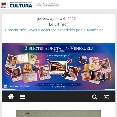
jueves, agosto 6, 2026
Lo último:
Constitución, leyes y acuerdos expedidos por la Asamblea
Constituyente del Estado Lara en 1881.
Una Parálisis [material gráfico]
Modesta Bor Sánchez [material gráfico]
Gaceta Oficial de la República de Venezuela año CXXXIII Mes V,
Caracas 09 de marzo de 2006 N° 38.394
Catálogo temático de obras de Modesta Bor