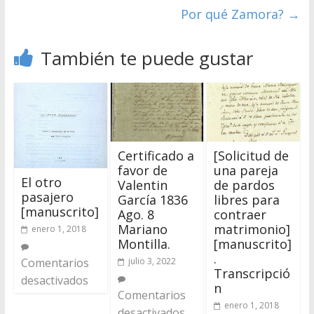
Por qué Zamora?
→
También te puede gustar
Certificado a
[Solicitud de
favor de
una pareja
El otro
Valentin
de pardos
pasajero
García 1836
libres para
[manuscrito]
Ago. 8
contraer
Mariano
matrimonio]
enero 1, 2018
Montilla.
[manuscrito]
.
julio 3, 2022
Comentarios
Transcripció
desactivados
n
Comentarios
enero 1, 2018
desactivados