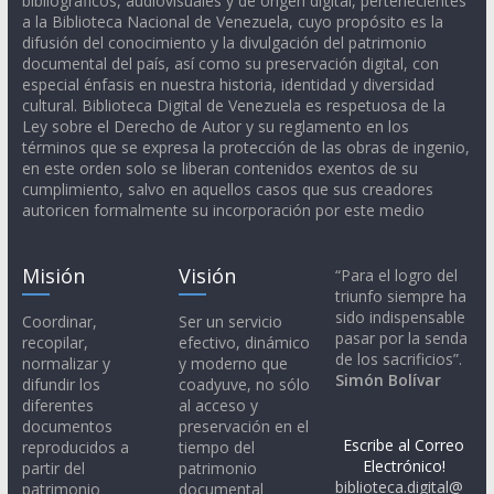
bibliográficos, audiovisuales y de origen digital, pertenecientes
a la Biblioteca Nacional de Venezuela, cuyo propósito es la
difusión del conocimiento y la divulgación del patrimonio
documental del país, así como su preservación digital, con
especial énfasis en nuestra historia, identidad y diversidad
cultural. Biblioteca Digital de Venezuela es respetuosa de la
Ley sobre el Derecho de Autor y su reglamento en los
términos que se expresa la protección de las obras de ingenio,
en este orden solo se liberan contenidos exentos de su
cumplimiento, salvo en aquellos casos que sus creadores
autoricen formalmente su incorporación por este medio
Misión
Visión
“Para el logro del
triunfo siempre ha
sido indispensable
Coordinar,
Ser un servicio
pasar por la senda
recopilar,
efectivo, dinámico
de los sacrificios”.
normalizar y
y moderno que
Simón Bolívar
difundir los
coadyuve, no sólo
diferentes
al acceso y
documentos
preservación en el
Escribe al Correo
reproducidos a
tiempo del
Electrónico!
partir del
patrimonio
biblioteca.digital@
patrimonio
documental