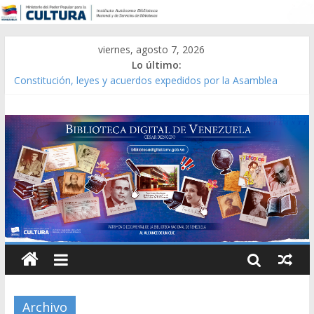
viernes, agosto 7, 2026
Lo último:
Constitución, leyes y acuerdos expedidos por la Asamblea
Constituyente del Estado Lara en 1881.
Una Parálisis [material gráfico]
Modesta Bor Sánchez [material gráfico]
Gaceta Oficial de la República de Venezuela año CXXXIII Mes V,
Caracas 09 de marzo de 2006 N° 38.394
Catálogo temático de obras de Modesta Bor
Archivo