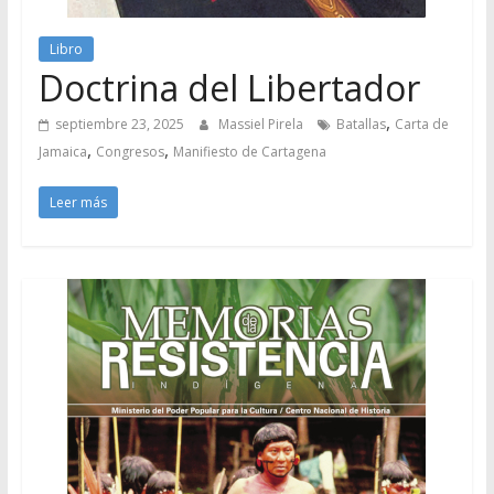
Libro
Doctrina del Libertador
,
septiembre 23, 2025
Massiel Pirela
Batallas
Carta de
,
,
Jamaica
Congresos
Manifiesto de Cartagena
Leer más