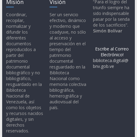
Misión
Visión
“Para el logro del
triunfo siempre ha
sido indispensable
Coordinar,
Ser un servicio
pasar por la senda
recopilar,
efectivo, dinámico
de los sacrificios”.
normalizar y
y moderno que
Simón Bolívar
difundir los
coadyuve, no sólo
diferentes
al acceso y
documentos
preservación en el
Escribe al Correo
reproducidos a
tiempo del
Electrónico!
partir del
patrimonio
biblioteca.digital@
patrimonio
documental
bnv.gob.ve
documental
resguardado en la
bibliográfico y no
Biblioteca
bibliográfico,
Nacional como
resguardado en la
memoria colectiva
Biblioteca
bibliográfica,
Nacional de
hemerográfica y
Venezuela, así
audiovisual del
como los objetos
país.
y recursos nacidos
digitales, y sin
derechos
reservados.