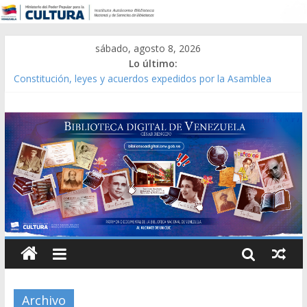
sábado, agosto 8, 2026
Lo último:
Constitución, leyes y acuerdos expedidos por la Asamblea
Constituyente del Estado Lara en 1881.
Una Parálisis [material gráfico]
Modesta Bor Sánchez [material gráfico]
Gaceta Oficial de la República de Venezuela año CXXXIII Mes V,
Caracas 09 de marzo de 2006 N° 38.394
Catálogo temático de obras de Modesta Bor
Archivo