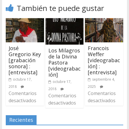
También te puede gustar
Francois
José
Los Milagros
Weffer
Gregorio Key
de la Divina
[videograbac
[grabación
Pastora
ión] :
sonora] :
[videograbac
[entrevista]
[entrevista]
ión]
septiembre 4,
octubre 17,
octubre 17,
2025
2018
2018
Comentarios
Comentarios
Comentarios
desactivados
desactivados
desactivados
Recientes