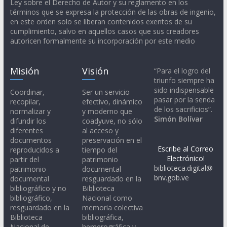
Ley sobre el Derecho de Autor y su reglamento en los
términos que se expresa la protección de las obras de ingenio,
en este orden solo se liberan contenidos exentos de su
cumplimiento, salvo en aquellos casos que sus creadores
autoricen formalmente su incorporación por este medio
Misión
Visión
“Para el logro del
triunfo siempre ha
sido indispensable
Coordinar,
Ser un servicio
pasar por la senda
recopilar,
efectivo, dinámico
de los sacrificios”.
normalizar y
y moderno que
Simón Bolívar
difundir los
coadyuve, no sólo
diferentes
al acceso y
documentos
preservación en el
Escribe al Correo
reproducidos a
tiempo del
Electrónico!
partir del
patrimonio
biblioteca.digital@
patrimonio
documental
bnv.gob.ve
documental
resguardado en la
bibliográfico y no
Biblioteca
bibliográfico,
Nacional como
resguardado en la
memoria colectiva
Biblioteca
bibliográfica,
Nacional de
hemerográfica y