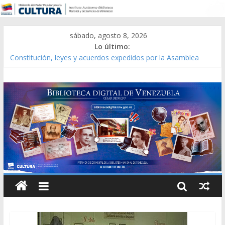
sábado, agosto 8, 2026
Lo último:
Constitución, leyes y acuerdos expedidos por la Asamblea
Constituyente del Estado Lara en 1881.
Una Parálisis [material gráfico]
Modesta Bor Sánchez [material gráfico]
Gaceta Oficial de la República de Venezuela año CXXXIII Mes V,
Caracas 09 de marzo de 2006 N° 38.394
Catálogo temático de obras de Modesta Bor