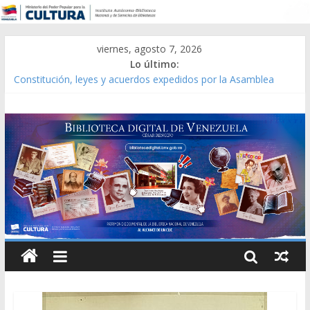
viernes, agosto 7, 2026
Lo último:
Constitución, leyes y acuerdos expedidos por la Asamblea
Constituyente del Estado Lara en 1881.
Una Parálisis [material gráfico]
Modesta Bor Sánchez [material gráfico]
Gaceta Oficial de la República de Venezuela año CXXXIII Mes V,
Caracas 09 de marzo de 2006 N° 38.394
Catálogo temático de obras de Modesta Bor