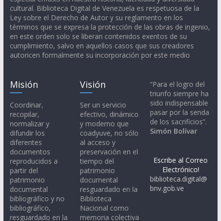
cultural. Biblioteca Digital de Venezuela es respetuosa de la
Ley sobre el Derecho de Autor y su reglamento en los
términos que se expresa la protección de las obras de ingenio,
en este orden solo se liberan contenidos exentos de su
cumplimiento, salvo en aquellos casos que sus creadores
autoricen formalmente su incorporación por este medio
Misión
Visión
“Para el logro del
triunfo siempre ha
sido indispensable
Coordinar,
Ser un servicio
pasar por la senda
recopilar,
efectivo, dinámico
de los sacrificios”.
normalizar y
y moderno que
Simón Bolívar
difundir los
coadyuve, no sólo
diferentes
al acceso y
documentos
preservación en el
Escribe al Correo
reproducidos a
tiempo del
Electrónico!
partir del
patrimonio
biblioteca.digital@
patrimonio
documental
bnv.gob.ve
documental
resguardado en la
bibliográfico y no
Biblioteca
bibliográfico,
Nacional como
resguardado en la
memoria colectiva