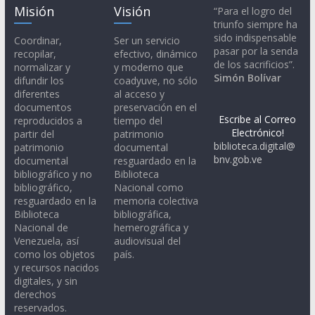
Misión
Visión
“Para el logro del
triunfo siempre ha
sido indispensable
Coordinar,
Ser un servicio
pasar por la senda
recopilar,
efectivo, dinámico
de los sacrificios”.
normalizar y
y moderno que
Simón Bolívar
difundir los
coadyuve, no sólo
diferentes
al acceso y
documentos
preservación en el
Escribe al Correo
reproducidos a
tiempo del
Electrónico!
partir del
patrimonio
biblioteca.digital@
patrimonio
documental
bnv.gob.ve
documental
resguardado en la
bibliográfico y no
Biblioteca
bibliográfico,
Nacional como
resguardado en la
memoria colectiva
Biblioteca
bibliográfica,
Nacional de
hemerográfica y
Venezuela, así
audiovisual del
como los objetos
país.
y recursos nacidos
digitales, y sin
derechos
reservados.