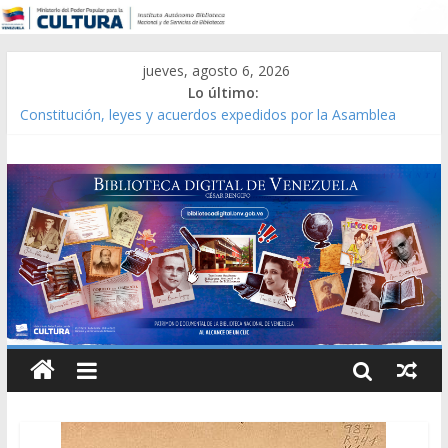
jueves, agosto 6, 2026
Lo último:
Constitución, leyes y acuerdos expedidos por la Asamblea
Constituyente del Estado Lara en 1881.
Una Parálisis [material gráfico]
Modesta Bor Sánchez [material gráfico]
Gaceta Oficial de la República de Venezuela año CXXXIII Mes V,
Caracas 09 de marzo de 2006 N° 38.394
Catálogo temático de obras de Modesta Bor