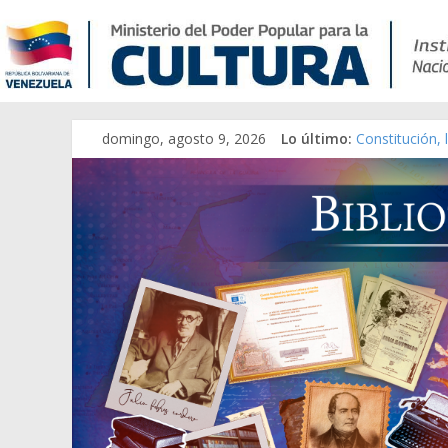
domingo, agosto 9, 2026
Lo último:
Constitución,
Una Parálisis 
Modesta Bor S
Gaceta Oficia
Catálogo tem