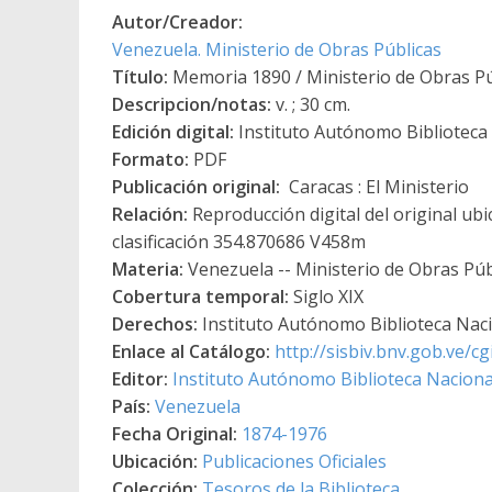
Autor/Creador:
Venezuela. Ministerio de Obras Públicas
Título:
Memoria 1890 / Ministerio de Obras Pú
Descripcion/notas:
v. ; 30 cm.
Edición digital:
Instituto Autónomo Biblioteca N
Formato:
PDF
Publicación original:
Caracas : El Ministerio
Relación:
Reproducción digital del original ubi
clasificación 354.870686 V458m
Materia:
Venezuela -- Ministerio de Obras Púb
Cobertura temporal:
Siglo XIX
Derechos:
Instituto Autónomo Biblioteca Nacio
Enlace al Catálogo:
http://sisbiv.bnv.gob.ve/
Editor:
Instituto Autónomo Biblioteca Nacional
País:
Venezuela
Fecha Original:
1874-1976
Ubicación:
Publicaciones Oficiales
Colección:
Tesoros de la Biblioteca