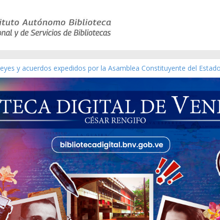
 leyes y acuerdos expedidos por la Asamblea Constituyente del Estad
[material gráfico]
ánchez [material gráfico]
l de la República de Venezuela año CXXXIII Mes V, Caracas 09 de mar
ático de obras de Modesta Bor