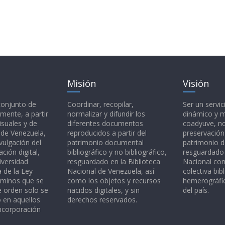
Misión
Visión
 conjunto de
Coordinar, recopilar,
Ser un servic
mente, a partir
normalizar y difundir los
dinámico y 
isuales y de
diferentes documentos
coadyuve, no
l de Venezuela,
reproducidos a partir del
preservación
vulgación del
patrimonio documental
patrimonio 
ción digital,
bibliográfico y no bibliográfico,
resguardado 
iversidad
resguardado en la Biblioteca
Nacional c
a de la Ley
Nacional de Venezuela, así
colectiva bibl
rminos que se
como los objetos y recursos
hemerográfic
e orden solo se
nacidos digitales, y sin
del país.
o en aquellos
derechos reservados.
ncorporación