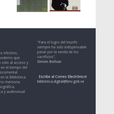
“Para el logro del triunfo
siempre ha sido indispensable
pasar por la senda de los
io efectivo,
sacrificios”.
moderno que
Simón Bolívar
 sólo al acceso y
 en el tiempo del
documental
Escribe al Correo Electrónico!
en la Biblioteca
biblioteca.digital@bnv.gob.ve
omo memoria
iográfica,
a y audiovisual