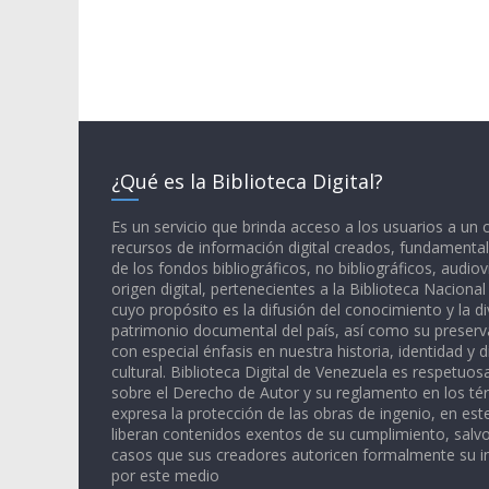
¿Qué es la Biblioteca Digital?
Es un servicio que brinda acceso a los usuarios a un
recursos de información digital creados, fundamental
de los fondos bibliográficos, no bibliográficos, audiov
origen digital, pertenecientes a la Biblioteca Naciona
cuyo propósito es la difusión del conocimiento y la di
patrimonio documental del país, así como su preserva
con especial énfasis en nuestra historia, identidad y d
cultural. Biblioteca Digital de Venezuela es respetuos
sobre el Derecho de Autor y su reglamento en los té
expresa la protección de las obras de ingenio, en est
liberan contenidos exentos de su cumplimiento, salv
casos que sus creadores autoricen formalmente su i
por este medio