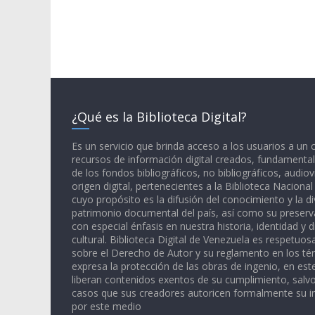
¿Qué es la Biblioteca Digital?
Es un servicio que brinda acceso a los usuarios a un
recursos de información digital creados, fundamental
de los fondos bibliográficos, no bibliográficos, audiov
origen digital, pertenecientes a la Biblioteca Naciona
cuyo propósito es la difusión del conocimiento y la di
patrimonio documental del país, así como su preserva
con especial énfasis en nuestra historia, identidad y d
cultural. Biblioteca Digital de Venezuela es respetuos
sobre el Derecho de Autor y su reglamento en los té
expresa la protección de las obras de ingenio, en est
liberan contenidos exentos de su cumplimiento, salv
casos que sus creadores autoricen formalmente su i
por este medio