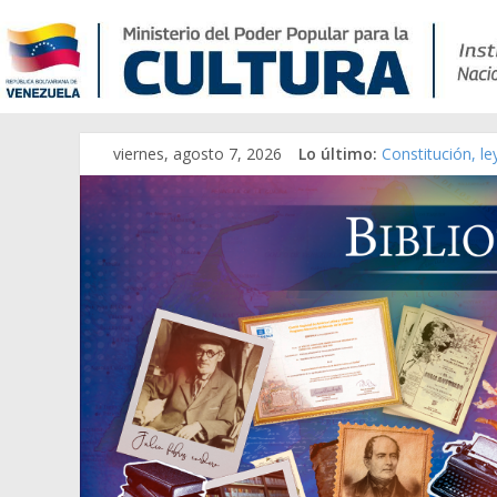
viernes, agosto 7, 2026
Lo último:
Constitución, l
Una Parálisis [m
Modesta Bor Sán
Gaceta Oficial 
Catálogo temát