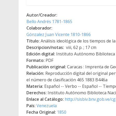
Autor/Creador:
Bello Andrés 1781-1865
Colaborador:
Gónzalez Juan Vicente 1810-1866
Título:
Análisis ideológica de los tiempos de l
Descripcion/notas:
viii, 62 p. ; 17 cm
Edición digital:
Instituto Autónomo Biblioteca N
Formato:
PDF
Publicación original:
Caracas : Imprenta de Ge
Relación:
Reproducción digital del original per
el número de clasificación 465 1883 B446a
Materia:
Español -- Verbo -- Español -- Tiemp
Derechos:
Instituto Autónomo Biblioteca Nacio
Enlace al Catálogo:
http://sisbiv.bnv.gob.ve/
País:
Venezuela
Fecha Original:
1850