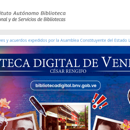
eyes y acuerdos expedidos por la Asamblea Constituyente del Estado 
aterial gráfico]
chez [material gráfico]
de la República de Venezuela año CXXXIII Mes V, Caracas 09 de marzo
ico de obras de Modesta Bor