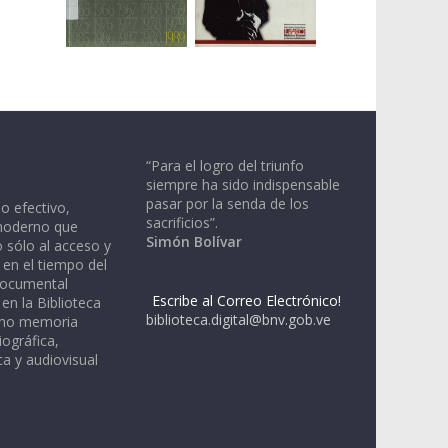
“Para el logro del triunfo
siempre ha sido indispensable
pasar por la senda de los
io efectivo,
sacrificios”.
moderno que
Simón Bolívar
 sólo al acceso y
 en el tiempo del
documental
Escribe al Correo Electrónico!
en la Biblioteca
biblioteca.digital@bnv.gob.ve
omo memoria
iográfica,
a y audiovisual