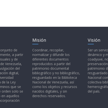
Misión
Visión
 conjunto de
Coordinar, recopilar,
Ser un servic
mente, a partir
normalizar y difundir los
dinámico y 
isuales y de
diferentes documentos
coadyuve, no
l de Venezuela,
reproducidos a partir del
preservación
vulgación del
patrimonio documental
patrimonio 
ción digital,
bibliográfico y no bibliográfico,
resguardado 
iversidad
resguardado en la Biblioteca
Nacional c
a de la Ley
Nacional de Venezuela, así
colectiva bibl
rminos que se
como los objetos y recursos
hemerográfic
e orden solo se
nacidos digitales, y sin
del país.
o en aquellos
derechos reservados.
ncorporación