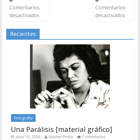
Comentarios
Comentarios
desactivados
desactivados
Recientes
Fotografía
Una Parálisis [material gráfico]
junio 15, 2026
Massiel Pirela
Comentarios