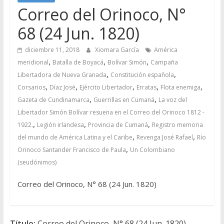
Correo del Orinoco, N°
68 (24 Jun. 1820)
diciembre 11, 2018
Xiomara García
América
,
,
,
meridional
Batalla de Boyacá
Bolívar Simón
Campaña
,
,
Libertadora de Nueva Granada
Constitución española
,
,
,
,
,
Corsarios
Díaz José
Ejército Libertador
Erratas
Flota enemiga
,
,
Gazeta de Cundinamarca
Guerrillas en Cumaná
La voz del
Libertador Simón Bolívar resuena en el Correo del Orinoco 1812 -
,
,
,
1922.
Legión irlandesa
Provincia de Cumaná
Registro memoria
,
,
del mundo de América Latina y el Caribe
Revenga José Rafael
Río
,
Orinoco Santander Francisco de Paula
Un Colombiano
(seudónimos)
Correo del Orinoco, N° 68 (24 Jun. 1820)
Título:
Correo del Orinoco, N° 68 (24 Jun. 1820)