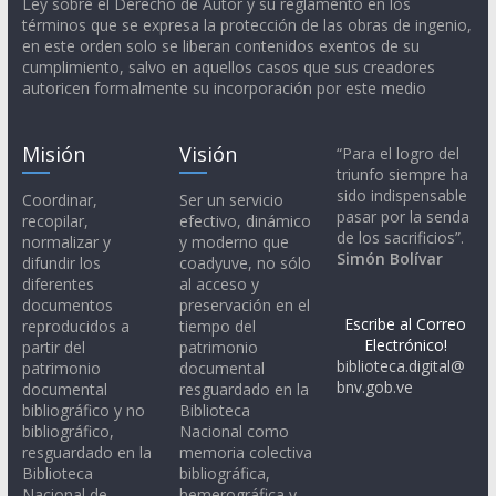
Ley sobre el Derecho de Autor y su reglamento en los
términos que se expresa la protección de las obras de ingenio,
en este orden solo se liberan contenidos exentos de su
cumplimiento, salvo en aquellos casos que sus creadores
autoricen formalmente su incorporación por este medio
Misión
Visión
“Para el logro del
triunfo siempre ha
sido indispensable
Coordinar,
Ser un servicio
pasar por la senda
recopilar,
efectivo, dinámico
de los sacrificios”.
normalizar y
y moderno que
Simón Bolívar
difundir los
coadyuve, no sólo
diferentes
al acceso y
documentos
preservación en el
Escribe al Correo
reproducidos a
tiempo del
Electrónico!
partir del
patrimonio
biblioteca.digital@
patrimonio
documental
bnv.gob.ve
documental
resguardado en la
bibliográfico y no
Biblioteca
bibliográfico,
Nacional como
resguardado en la
memoria colectiva
Biblioteca
bibliográfica,
Nacional de
hemerográfica y