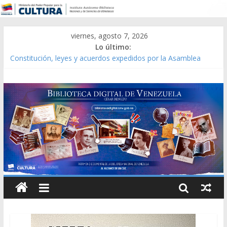
viernes, agosto 7, 2026
Lo último:
Constitución, leyes y acuerdos expedidos por la Asamblea
Constituyente del Estado Lara en 1881.
Una Parálisis [material gráfico]
Modesta Bor Sánchez [material gráfico]
Gaceta Oficial de la República de Venezuela año CXXXIII Mes V,
Caracas 09 de marzo de 2006 N° 38.394
Catálogo temático de obras de Modesta Bor