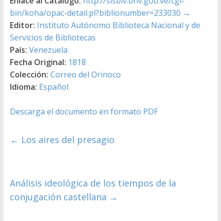
Enlace al Catálogo:
http://sisbiv.bnv.gob.ve/cgi-
bin/koha/opac-detail.pl?biblionumber=233030
→
Editor:
Instituto Autónomo Biblioteca Nacional y de
Servicios de Bibliotecas
País:
Venezuela
Fecha Original:
1818
Colección:
Correo del Orinoco
Idioma:
Español
Descarga el documento en formato PDF
←
Los aires del presagio
Análisis ideológica de los tiempos de la
conjugación castellana
→