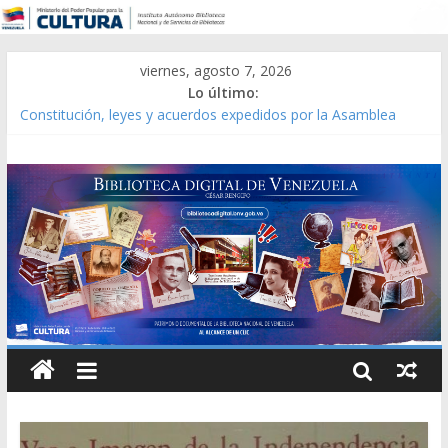
viernes, agosto 7, 2026
Lo último:
Constitución, leyes y acuerdos expedidos por la Asamblea
Constituyente del Estado Lara en 1881.
Una Parálisis [material gráfico]
Modesta Bor Sánchez [material gráfico]
Gaceta Oficial de la República de Venezuela año CXXXIII Mes V,
Caracas 09 de marzo de 2006 N° 38.394
Catálogo temático de obras de Modesta Bor