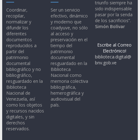
triunfo siempre ha
sido indispensable
Coordinar,
Ser un servicio
pasar por la senda
recopilar,
efectivo, dinámico
de los sacrificios”.
normalizar y
y moderno que
Simón Bolívar
difundir los
coadyuve, no sólo
diferentes
al acceso y
documentos
preservación en el
Escribe al Correo
reproducidos a
tiempo del
Electrónico!
partir del
patrimonio
biblioteca.digital@
patrimonio
documental
bnv.gob.ve
documental
resguardado en la
bibliográfico y no
Biblioteca
bibliográfico,
Nacional como
resguardado en la
memoria colectiva
Biblioteca
bibliográfica,
Nacional de
hemerográfica y
Venezuela, así
audiovisual del
como los objetos
país.
y recursos nacidos
digitales, y sin
derechos
reservados.