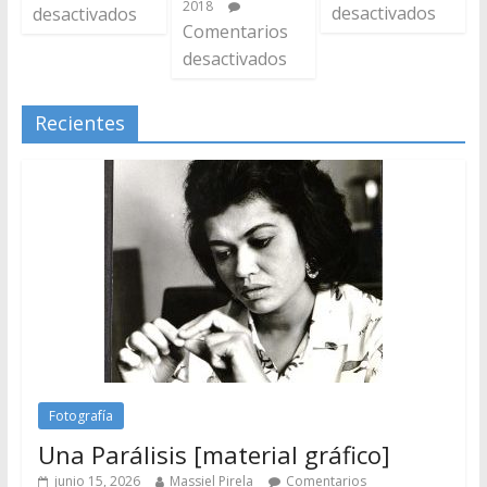
2018
desactivados
desactivados
Comentarios
desactivados
Recientes
Fotografía
Una Parálisis [material gráfico]
junio 15, 2026
Massiel Pirela
Comentarios