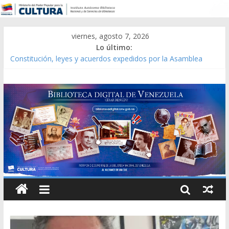
viernes, agosto 7, 2026
Lo último:
Constitución, leyes y acuerdos expedidos por la Asamblea
Constituyente del Estado Lara en 1881.
Una Parálisis [material gráfico]
Modesta Bor Sánchez [material gráfico]
Gaceta Oficial de la República de Venezuela año CXXXIII Mes V,
Caracas 09 de marzo de 2006 N° 38.394
Catálogo temático de obras de Modesta Bor