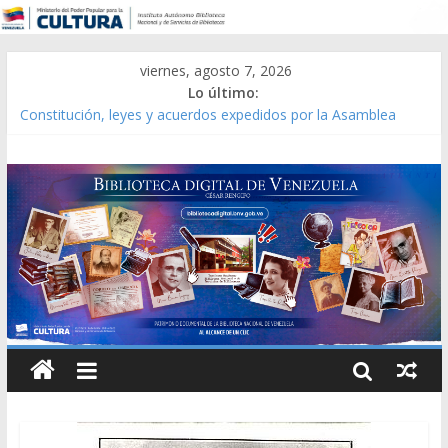
viernes, agosto 7, 2026
Lo último:
Constitución, leyes y acuerdos expedidos por la Asamblea
Constituyente del Estado Lara en 1881.
Una Parálisis [material gráfico]
Modesta Bor Sánchez [material gráfico]
Gaceta Oficial de la República de Venezuela año CXXXIII Mes V,
Caracas 09 de marzo de 2006 N° 38.394
Catálogo temático de obras de Modesta Bor