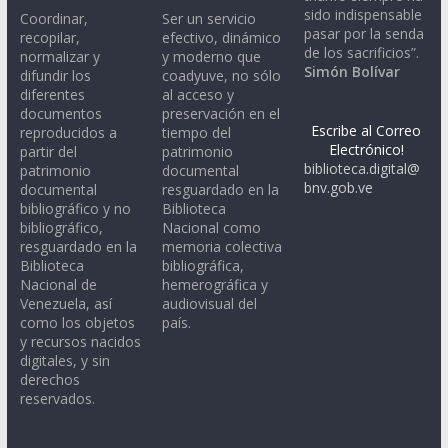
sido indispensable
Coordinar,
Ser un servicio
pasar por la senda
recopilar,
efectivo, dinámico
de los sacrificios”.
normalizar y
y moderno que
Simón Bolívar
difundir los
coadyuve, no sólo
diferentes
al acceso y
documentos
preservación en el
Escribe al Correo
reproducidos a
tiempo del
Electrónico!
partir del
patrimonio
biblioteca.digital@
patrimonio
documental
bnv.gob.ve
documental
resguardado en la
bibliográfico y no
Biblioteca
bibliográfico,
Nacional como
resguardado en la
memoria colectiva
Biblioteca
bibliográfica,
Nacional de
hemerográfica y
Venezuela, así
audiovisual del
como los objetos
país.
y recursos nacidos
digitales, y sin
derechos
reservados.