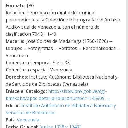
Formato:
JPG
Relación:
Reproducción digital del original
perteneciente a la Colección de Fotografía del Archivo
Audiovisual de Venezuela, con el número de
clasificación 704.9 I 1-49
Materia:
José Cortés de Madariaga (1766-1826) --
Dibujos -- Fotografías -- Retratos -- Personalidades --
Venezuela
Cobertura temporal:
Siglo XX
Cobertura espacial:
Venezuela
Derechos:
Instituto Autónomo Biblioteca Nacional y
de Servicios de Bibliotecas (Venezuela)
Enlace al Catálogo:
http://sisbiv.bnv.gob.ve/cgi-
bin/koha/opac-detail.pl?biblionumber=145909
→
Editor:
Instituto Autónomo de Biblioteca Nacional y
Servicios de Bibliotecas
País:
Venezuela
Fecha Original:
[entre 1938 y 1940]