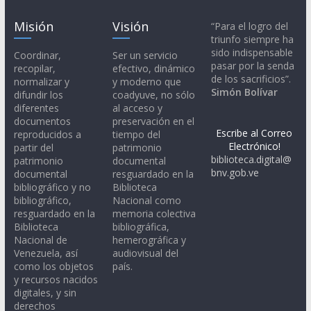
Misión
Visión
“Para el logro del
triunfo siempre ha
sido indispensable
Coordinar,
Ser un servicio
pasar por la senda
recopilar,
efectivo, dinámico
de los sacrificios”.
normalizar y
y moderno que
Simón Bolívar
difundir los
coadyuve, no sólo
diferentes
al acceso y
documentos
preservación en el
Escribe al Correo
reproducidos a
tiempo del
Electrónico!
partir del
patrimonio
biblioteca.digital@
patrimonio
documental
bnv.gob.ve
documental
resguardado en la
bibliográfico y no
Biblioteca
bibliográfico,
Nacional como
resguardado en la
memoria colectiva
Biblioteca
bibliográfica,
Nacional de
hemerográfica y
Venezuela, así
audiovisual del
como los objetos
país.
y recursos nacidos
digitales, y sin
derechos