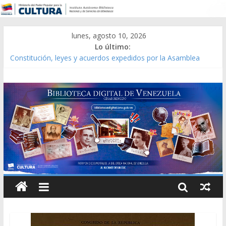
lunes, agosto 10, 2026
Lo último:
Constitución, leyes y acuerdos expedidos por la Asamblea
Constituyente del Estado Lara en 1881.
Una Parálisis [material gráfico]
Modesta Bor Sánchez [material gráfico]
Gaceta Oficial de la República de Venezuela año CXXXIII Mes V,
Caracas 09 de marzo de 2006 N° 38.394
Catálogo temático de obras de Modesta Bor