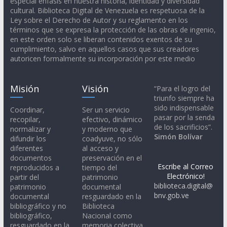
especial énfasis en nuestra historia, identidad y diversidad
cultural. Biblioteca Digital de Venezuela es respetuosa de la
Ley sobre el Derecho de Autor y su reglamento en los
términos que se expresa la protección de las obras de ingenio,
en este orden solo se liberan contenidos exentos de su
cumplimiento, salvo en aquellos casos que sus creadores
autoricen formalmente su incorporación por este medio
Misión
Visión
“Para el logro del
triunfo siempre ha
sido indispensable
Coordinar,
Ser un servicio
pasar por la senda
recopilar,
efectivo, dinámico
de los sacrificios”.
normalizar y
y moderno que
Simón Bolívar
difundir los
coadyuve, no sólo
diferentes
al acceso y
documentos
preservación en el
Escribe al Correo
reproducidos a
tiempo del
Electrónico!
partir del
patrimonio
biblioteca.digital@
patrimonio
documental
bnv.gob.ve
documental
resguardado en la
bibliográfico y no
Biblioteca
bibliográfico,
Nacional como
resguardado en la
memoria colectiva