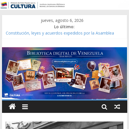
jueves, agosto 6, 2026
Lo último:
Constitución, leyes y acuerdos expedidos por la Asamblea
Constituyente del Estado Lara en 1881.
Una Parálisis [material gráfico]
Modesta Bor Sánchez [material gráfico]
Gaceta Oficial de la República de Venezuela año CXXXIII Mes V,
Caracas 09 de marzo de 2006 N° 38.394
Catálogo temático de obras de Modesta Bor