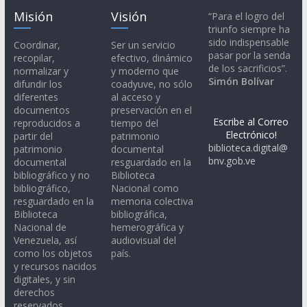
Misión
Visión
“Para el logro del
triunfo siempre ha
sido indispensable
Coordinar,
Ser un servicio
pasar por la senda
recopilar,
efectivo, dinámico
de los sacrificios”.
normalizar y
y moderno que
Simón Bolívar
difundir los
coadyuve, no sólo
diferentes
al acceso y
documentos
preservación en el
Escribe al Correo
reproducidos a
tiempo del
Electrónico!
partir del
patrimonio
biblioteca.digital@
patrimonio
documental
bnv.gob.ve
documental
resguardado en la
bibliográfico y no
Biblioteca
bibliográfico,
Nacional como
resguardado en la
memoria colectiva
Biblioteca
bibliográfica,
Nacional de
hemerográfica y
Venezuela, así
audiovisual del
como los objetos
país.
y recursos nacidos
digitales, y sin
derechos
reservados.