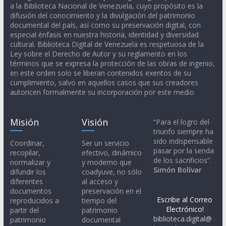
a la Biblioteca Nacional de Venezuela, cuyo propósito es la
difusión del conocimiento y la divulgación del patrimonio
documental del país, así como su preservación digital, con
especial énfasis en nuestra historia, identidad y diversidad
cultural. Biblioteca Digital de Venezuela es respetuosa de la
Ley sobre el Derecho de Autor y su reglamento en los
términos que se expresa la protección de las obras de ingenio,
en este orden solo se liberan contenidos exentos de su
cumplimiento, salvo en aquellos casos que sus creadores
autoricen formalmente su incorporación por este medio
Misión
Visión
“Para el logro del
triunfo siempre ha
sido indispensable
Coordinar,
Ser un servicio
pasar por la senda
recopilar,
efectivo, dinámico
de los sacrificios”.
normalizar y
y moderno que
Simón Bolívar
difundir los
coadyuve, no sólo
diferentes
al acceso y
documentos
preservación en el
Escribe al Correo
reproducidos a
tiempo del
Electrónico!
partir del
patrimonio
biblioteca.digital@
patrimonio
documental