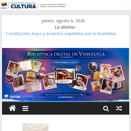
jueves, agosto 6, 2026
Lo último:
Constitución, leyes y acuerdos expedidos por la Asamblea
Constituyente del Estado Lara en 1881.
Una Parálisis [material gráfico]
Modesta Bor Sánchez [material gráfico]
Gaceta Oficial de la República de Venezuela año CXXXIII Mes V,
Caracas 09 de marzo de 2006 N° 38.394
Catálogo temático de obras de Modesta Bor