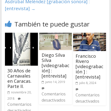
Asdrúbal Meléndez [grabación sonora] :
[entrevista]
→
También te puede gustar
Diego Silva
Francisco
Silva
Rivero
[videograbac
[videograbac
30 Años de
ión] :
ión ] :
Carnavales
[entrevista]
[entrevista]
en Caracas.
junio 14, 2019
julio 8, 2024
Parte II.
noviembre 20,
Comentarios
Comentarios
2018
desactivados
desactivados
Comentarios
desactivados