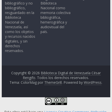
bibliográfico y no
Biblioteca
bibliográfico,
Nacional como
resguardado en la
memoria colectiva
Biblioteca
bibliográfica,
Nacional de
hemerográfica y
Venezuela, así
audiovisual del
como los objetos
país.
y recursos nacidos
digitales, y sin
derechos
reservados.
Copyright © 2026
Biblioteca Digital de Venezuela César
Rengifo
. Todos los derechos reservados.
Tema: ColorMag por
ThemeGrill
. Powered by
WordPress
.
Esta obra está bajo una
Licencia Creative Commons Atribución-