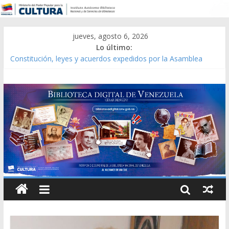
jueves, agosto 6, 2026
Lo último:
Constitución, leyes y acuerdos expedidos por la Asamblea
Constituyente del Estado Lara en 1881.
Una Parálisis [material gráfico]
Modesta Bor Sánchez [material gráfico]
Gaceta Oficial de la República de Venezuela año CXXXIII Mes V,
Caracas 09 de marzo de 2006 N° 38.394
Catálogo temático de obras de Modesta Bor