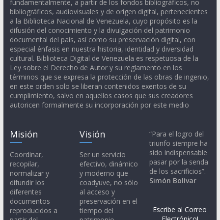
fundamentalmente, a partir de los fondos bibliográficos, no
bibliográficos, audiovisuales y de origen digital, pertenecientes
a la Biblioteca Nacional de Venezuela, cuyo propósito es la
difusión del conocimiento y la divulgación del patrimonio
documental del país, así como su preservación digital, con
especial énfasis en nuestra historia, identidad y diversidad
cultural. Biblioteca Digital de Venezuela es respetuosa de la
Ley sobre el Derecho de Autor y su reglamento en los
términos que se expresa la protección de las obras de ingenio,
en este orden solo se liberan contenidos exentos de su
cumplimiento, salvo en aquellos casos que sus creadores
autoricen formalmente su incorporación por este medio
Misión
Visión
“Para el logro del
triunfo siempre ha
sido indispensable
Coordinar,
Ser un servicio
pasar por la senda
recopilar,
efectivo, dinámico
de los sacrificios”.
normalizar y
y moderno que
Simón Bolívar
difundir los
coadyuve, no sólo
diferentes
al acceso y
documentos
preservación en el
Escribe al Correo
reproducidos a
tiempo del
Electrónico!
partir del
patrimonio