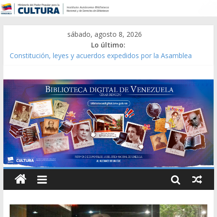
sábado, agosto 8, 2026
Lo último:
Constitución, leyes y acuerdos expedidos por la Asamblea
Constituyente del Estado Lara en 1881.
Una Parálisis [material gráfico]
Modesta Bor Sánchez [material gráfico]
Gaceta Oficial de la República de Venezuela año CXXXIII Mes V,
Caracas 09 de marzo de 2006 N° 38.394
Catálogo temático de obras de Modesta Bor