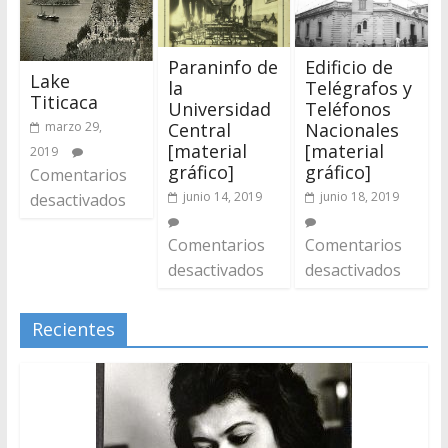
Paraninfo de
Edificio de
Lake
la
Telégrafos y
Titicaca
Universidad
Teléfonos
marzo 29,
Central
Nacionales
[material
[material
2019
gráfico]
gráfico]
Comentarios
junio 14, 2019
junio 18, 2019
desactivados
Comentarios
Comentarios
desactivados
desactivados
Recientes