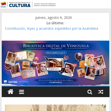
jueves, agosto 6, 2026
Lo último:
Constitución, leyes y acuerdos expedidos por la Asamblea
Constituyente del Estado Lara en 1881.
Una Parálisis [material gráfico]
Modesta Bor Sánchez [material gráfico]
Gaceta Oficial de la República de Venezuela año CXXXIII Mes V,
Caracas 09 de marzo de 2006 N° 38.394
Catálogo temático de obras de Modesta Bor