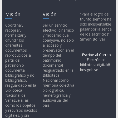
Misión
Visión
“Para el logro del
triunfo siempre ha
sido indispensable
Coordinar,
Ser un servicio
pasar por la senda
recopilar,
efectivo, dinámico
de los sacrificios”.
normalizar y
y moderno que
Simón Bolívar
difundir los
coadyuve, no sólo
diferentes
al acceso y
documentos
preservación en el
Escribe al Correo
reproducidos a
tiempo del
Electrónico!
partir del
patrimonio
biblioteca.digital@
patrimonio
documental
bnv.gob.ve
documental
resguardado en la
bibliográfico y no
Biblioteca
bibliográfico,
Nacional como
resguardado en la
memoria colectiva
Biblioteca
bibliográfica,
Nacional de
hemerográfica y
Venezuela, así
audiovisual del
como los objetos
país.
y recursos nacidos
digitales, y sin