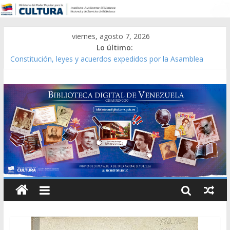
viernes, agosto 7, 2026
Lo último:
Catálogo temático de obras de Modesta Bor
Constitución, leyes y acuerdos expedidos por la Asamblea
Constituyente del Estado Lara en 1881.
Una Parálisis [material gráfico]
Modesta Bor Sánchez [material gráfico]
Gaceta Oficial de la República de Venezuela año CXXXIII Mes V,
Caracas 09 de marzo de 2006 N° 38.394