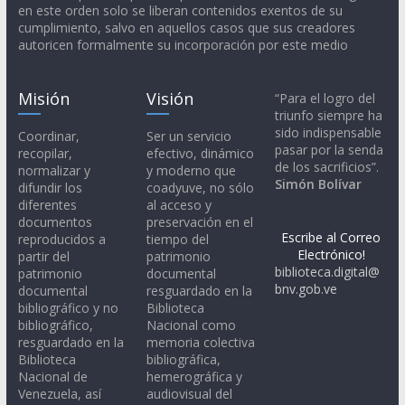
en este orden solo se liberan contenidos exentos de su
cumplimiento, salvo en aquellos casos que sus creadores
autoricen formalmente su incorporación por este medio
Misión
Visión
“Para el logro del
triunfo siempre ha
sido indispensable
Coordinar,
Ser un servicio
pasar por la senda
recopilar,
efectivo, dinámico
de los sacrificios”.
normalizar y
y moderno que
Simón Bolívar
difundir los
coadyuve, no sólo
diferentes
al acceso y
documentos
preservación en el
Escribe al Correo
reproducidos a
tiempo del
Electrónico!
partir del
patrimonio
biblioteca.digital@
patrimonio
documental
bnv.gob.ve
documental
resguardado en la
bibliográfico y no
Biblioteca
bibliográfico,
Nacional como
resguardado en la
memoria colectiva
Biblioteca
bibliográfica,
Nacional de
hemerográfica y
Venezuela, así
audiovisual del