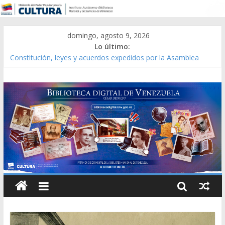
domingo, agosto 9, 2026
Lo último:
Constitución, leyes y acuerdos expedidos por la Asamblea
Constituyente del Estado Lara en 1881.
Una Parálisis [material gráfico]
Modesta Bor Sánchez [material gráfico]
Gaceta Oficial de la República de Venezuela año CXXXIII Mes V,
Caracas 09 de marzo de 2006 N° 38.394
Catálogo temático de obras de Modesta Bor