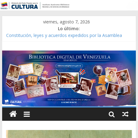
viernes, agosto 7, 2026
Lo último:
Constitución, leyes y acuerdos expedidos por la Asamblea
Constituyente del Estado Lara en 1881.
Una Parálisis [material gráfico]
Modesta Bor Sánchez [material gráfico]
Gaceta Oficial de la República de Venezuela año CXXXIII Mes V,
Caracas 09 de marzo de 2006 N° 38.394
Catálogo temático de obras de Modesta Bor