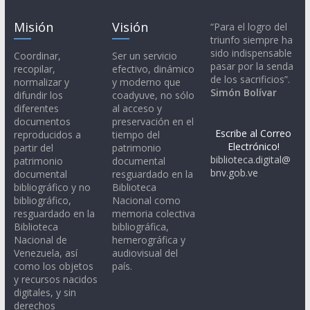
Misión
Visión
“Para el logro del
triunfo siempre ha
sido indispensable
Coordinar,
Ser un servicio
pasar por la senda
recopilar,
efectivo, dinámico
de los sacrificios”.
normalizar y
y moderno que
Simón Bolívar
difundir los
coadyuve, no sólo
diferentes
al acceso y
documentos
preservación en el
Escribe al Correo
reproducidos a
tiempo del
Electrónico!
partir del
patrimonio
biblioteca.digital@
patrimonio
documental
bnv.gob.ve
documental
resguardado en la
bibliográfico y no
Biblioteca
bibliográfico,
Nacional como
resguardado en la
memoria colectiva
Biblioteca
bibliográfica,
Nacional de
hemerográfica y
Venezuela, así
audiovisual del
como los objetos
país.
y recursos nacidos
digitales, y sin
derechos