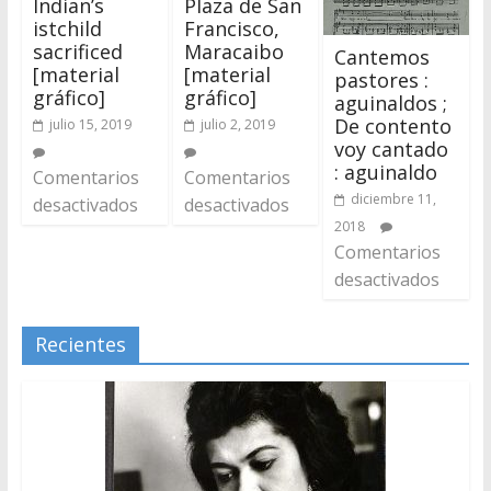
Indian’s
Plaza de San
istchild
Francisco,
sacrificed
Maracaibo
Cantemos
[material
[material
pastores :
gráfico]
gráfico]
aguinaldos ;
De contento
julio 15, 2019
julio 2, 2019
voy cantado
: aguinaldo
Comentarios
Comentarios
diciembre 11,
desactivados
desactivados
2018
Comentarios
desactivados
Recientes