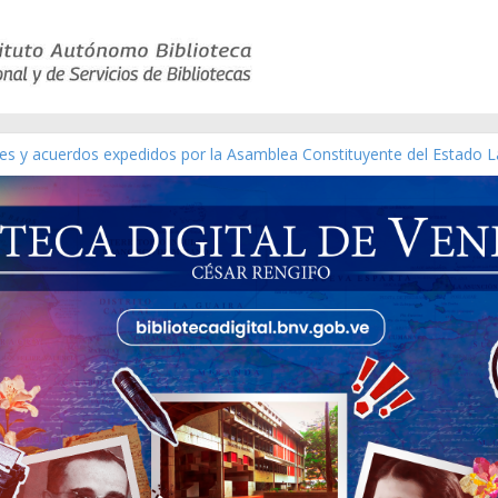
yes y acuerdos expedidos por la Asamblea Constituyente del Estado L
terial gráfico]
chez [material gráfico]
e la República de Venezuela año CXXXIII Mes V, Caracas 09 de marzo
co de obras de Modesta Bor