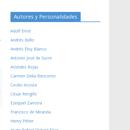
Autores y Personalidades
Adolf Ernst
→
Andrés Bello
Andrés Eloy Blanco
Antonio José de Sucre
Aristides Rojas
Carmen Delia Bencomo
Cecilio Acosta
César Rengifo
Ezequiel Zamora
Francisco de Miranda
Henry Pittier
Hugo Rafael Chávez Frías