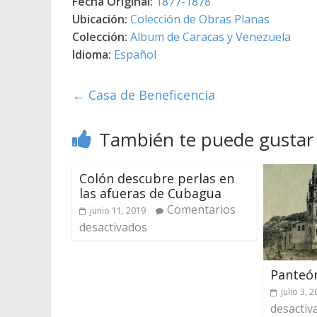
Fecha Original:
1877-1878
Ubicación:
Colección de Obras Planas
Colección:
Album de Caracas y Venezuela
Idioma:
Español
←
Casa de Beneficencia
También te puede gustar
Colón descubre perlas en
las afueras de Cubagua
Comentarios
junio 11, 2019
desactivados
Panteó
julio 3, 
desactiv