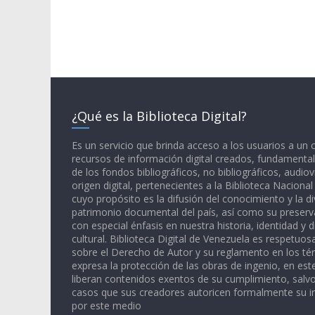
¿Qué es la Biblioteca Digital?
Es un servicio que brinda acceso a los usuarios a un
recursos de información digital creados, fundamental
de los fondos bibliográficos, no bibliográficos, audiov
origen digital, pertenecientes a la Biblioteca Naciona
cuyo propósito es la difusión del conocimiento y la di
patrimonio documental del país, así como su preserva
con especial énfasis en nuestra historia, identidad y d
cultural. Biblioteca Digital de Venezuela es respetuos
sobre el Derecho de Autor y su reglamento en los té
expresa la protección de las obras de ingenio, en est
liberan contenidos exentos de su cumplimiento, salv
casos que sus creadores autoricen formalmente su i
por este medio