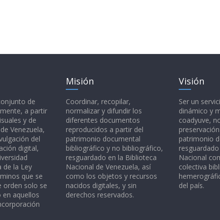
Misión
Visión
 conjunto de
Coordinar, recopilar,
Ser un servic
mente, a partir
normalizar y difundir los
dinámico y 
isuales y de
diferentes documentos
coadyuve, no
l de Venezuela,
reproducidos a partir del
preservación
vulgación del
patrimonio documental
patrimonio 
ción digital,
bibliográfico y no bibliográfico,
resguardado 
iversidad
resguardado en la Biblioteca
Nacional c
a de la Ley
Nacional de Venezuela, así
colectiva bibl
rminos que se
como los objetos y recursos
hemerográfic
e orden solo se
nacidos digitales, y sin
del país.
o en aquellos
derechos reservados.
ncorporación