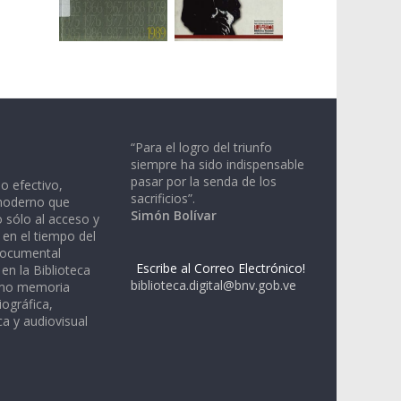
“Para el logro del triunfo
siempre ha sido indispensable
pasar por la senda de los
io efectivo,
sacrificios”.
moderno que
Simón Bolívar
 sólo al acceso y
 en el tiempo del
documental
Escribe al Correo Electrónico!
en la Biblioteca
biblioteca.digital@bnv.gob.ve
omo memoria
iográfica,
a y audiovisual