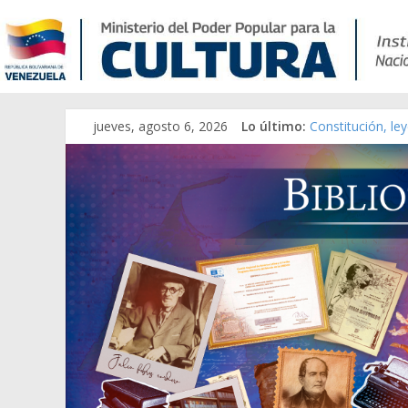
jueves, agosto 6, 2026
Lo último:
Constitución, le
Una Parálisis [ma
Modesta Bor Sán
Gaceta Oficial d
Catálogo temáti