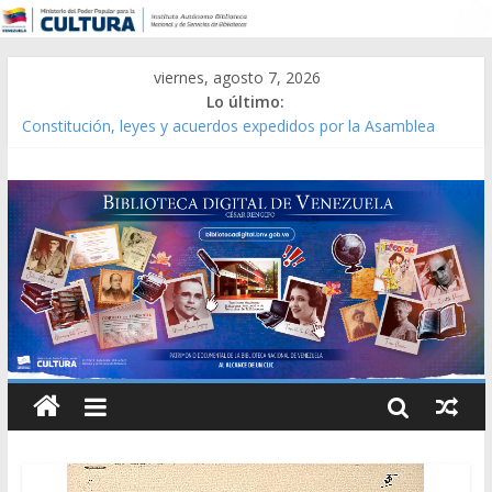
viernes, agosto 7, 2026
Lo último:
Constitución, leyes y acuerdos expedidos por la Asamblea
Constituyente del Estado Lara en 1881.
Una Parálisis [material gráfico]
Modesta Bor Sánchez [material gráfico]
Gaceta Oficial de la República de Venezuela año CXXXIII Mes V,
Caracas 09 de marzo de 2006 N° 38.394
Catálogo temático de obras de Modesta Bor