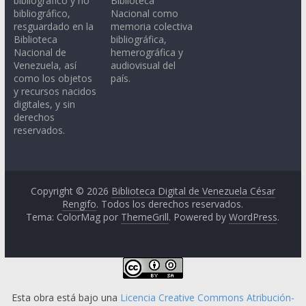
bibliográfico y no
Biblioteca
bibliográfico,
Nacional como
resguardado en la
memoria colectiva
Biblioteca
bibliográfica,
Nacional de
hemerográfica y
Venezuela, así
audiovisual del
como los objetos
país.
y recursos nacidos
digitales, y sin
derechos
reservados.
Copyright © 2026
Biblioteca Digital de Venezuela César
Rengifo
. Todos los derechos reservados.
Tema: ColorMag por
ThemeGrill
. Powered by
WordPress
.
Esta obra está bajo una
Licencia Creative Commons Atribución-