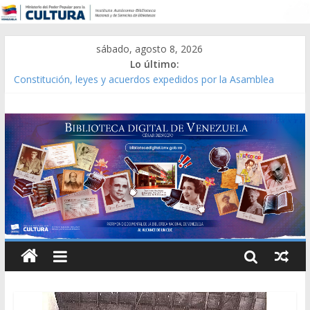
sábado, agosto 8, 2026
Lo último:
Constitución, leyes y acuerdos expedidos por la Asamblea
Constituyente del Estado Lara en 1881.
Una Parálisis [material gráfico]
Modesta Bor Sánchez [material gráfico]
Gaceta Oficial de la República de Venezuela año CXXXIII Mes V,
Caracas 09 de marzo de 2006 N° 38.394
Catálogo temático de obras de Modesta Bor