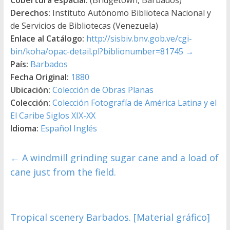
Cobertura espacial:
(Bridgetown, Barbados)
Derechos:
Instituto Autónomo Biblioteca Nacional y
de Servicios de Bibliotecas (Venezuela)
Enlace al Catálogo:
http://sisbiv.bnv.gob.ve/cgi-
bin/koha/opac-detail.pl?biblionumber=81745
→
País:
Barbados
Fecha Original:
1880
Ubicación:
Colección de Obras Planas
Colección:
Colección Fotografía de América Latina y el
El Caribe Siglos XIX-XX
Idioma:
Español Inglés
←
A windmill grinding sugar cane and a load of
cane just from the field.
Tropical scenery Barbados. [Material gráfico]