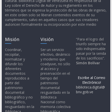
cultural. Biblioteca Digital de Venezuela es respetuosa de la
Ley sobre el Derecho de Autor y su reglamento en los
términos que se expresa la protección de las obras de ingenio,
en este orden solo se liberan contenidos exentos de su
cumplimiento, salvo en aquellos casos que sus creadores
autoricen formalmente su incorporación por este medio
Misión
Visión
“Para el logro del
triunfo siempre ha
sido indispensable
Coordinar,
Ser un servicio
pasar por la senda
recopilar,
efectivo, dinámico
de los sacrificios”.
normalizar y
y moderno que
Simón Bolívar
difundir los
coadyuve, no sólo
diferentes
al acceso y
documentos
preservación en el
Escribe al Correo
reproducidos a
tiempo del
Electrónico!
partir del
patrimonio
biblioteca.digital@
patrimonio
documental
bnv.gob.ve
documental
resguardado en la
bibliográfico y no
Biblioteca
bibliográfico,
Nacional como
resguardado en la
memoria colectiva
Biblioteca
bibliográfica,