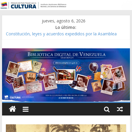
jueves, agosto 6, 2026
Lo último:
Constitución, leyes y acuerdos expedidos por la Asamblea
Constituyente del Estado Lara en 1881.
Una Parálisis [material gráfico]
Modesta Bor Sánchez [material gráfico]
Gaceta Oficial de la República de Venezuela año CXXXIII Mes V,
Caracas 09 de marzo de 2006 N° 38.394
Catálogo temático de obras de Modesta Bor