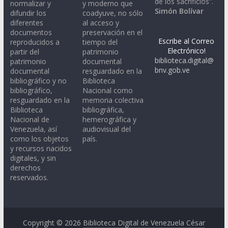
de los sacrificios”.
normalizar y
y moderno que
Simón Bolívar
difundir los
coadyuve, no sólo
diferentes
al acceso y
documentos
preservación en el
Escribe al Correo
reproducidos a
tiempo del
Electrónico!
partir del
patrimonio
biblioteca.digital@
patrimonio
documental
bnv.gob.ve
documental
resguardado en la
bibliográfico y no
Biblioteca
bibliográfico,
Nacional como
resguardado en la
memoria colectiva
Biblioteca
bibliográfica,
Nacional de
hemerográfica y
Venezuela, así
audiovisual del
como los objetos
país.
y recursos nacidos
digitales, y sin
derechos
reservados.
Copyright © 2026
Biblioteca Digital de Venezuela César