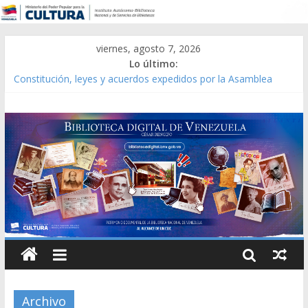
viernes, agosto 7, 2026
Lo último:
Constitución, leyes y acuerdos expedidos por la Asamblea
Constituyente del Estado Lara en 1881.
Una Parálisis [material gráfico]
Modesta Bor Sánchez [material gráfico]
Gaceta Oficial de la República de Venezuela año CXXXIII Mes V,
Caracas 09 de marzo de 2006 N° 38.394
Catálogo temático de obras de Modesta Bor
Archivo