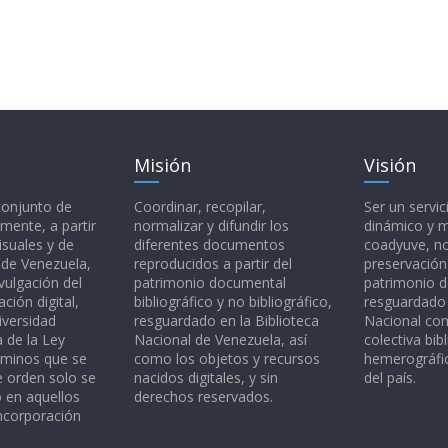
Misión
Visión
 conjunto de
Coordinar, recopilar,
Ser un servic
mente, a partir
normalizar y difundir los
dinámico y 
isuales y de
diferentes documentos
coadyuve, no
l de Venezuela,
reproducidos a partir del
preservación
vulgación del
patrimonio documental
patrimonio 
ción digital,
bibliográfico y no bibliográfico,
resguardado 
iversidad
resguardado en la Biblioteca
Nacional c
a de la Ley
Nacional de Venezuela, así
colectiva bibl
rminos que se
como los objetos y recursos
hemerográfic
e orden solo se
nacidos digitales, y sin
del país.
o en aquellos
derechos reservados.
ncorporación