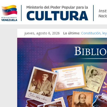
jueves, agosto 6, 2026
Lo último:
Constitución, le
Una Parálisis [ma
Modesta Bor Sán
Gaceta Oficial d
Catálogo temáti