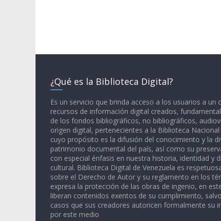
¿Qué es la Biblioteca Digital?
Es un servicio que brinda acceso a los usuarios a un
recursos de información digital creados, fundamental
de los fondos bibliográficos, no bibliográficos, audiov
origen digital, pertenecientes a la Biblioteca Naciona
cuyo propósito es la difusión del conocimiento y la di
patrimonio documental del país, así como su preserva
con especial énfasis en nuestra historia, identidad y d
cultural. Biblioteca Digital de Venezuela es respetuos
sobre el Derecho de Autor y su reglamento en los té
expresa la protección de las obras de ingenio, en est
liberan contenidos exentos de su cumplimiento, salv
casos que sus creadores autoricen formalmente su i
por este medio