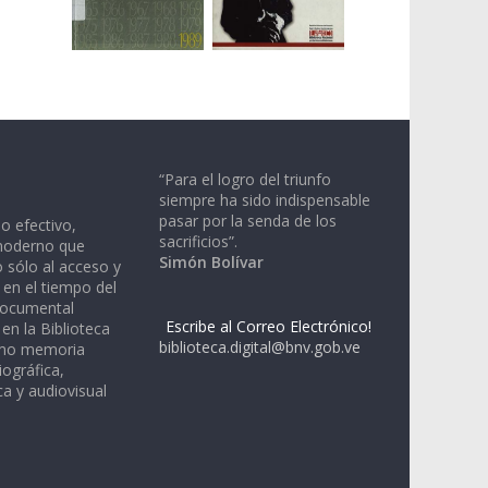
“Para el logro del triunfo
siempre ha sido indispensable
pasar por la senda de los
io efectivo,
sacrificios”.
moderno que
Simón Bolívar
 sólo al acceso y
 en el tiempo del
documental
Escribe al Correo Electrónico!
en la Biblioteca
biblioteca.digital@bnv.gob.ve
omo memoria
iográfica,
a y audiovisual