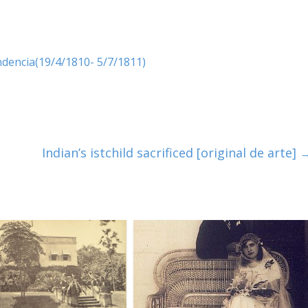
ndencia(19/4/1810- 5/7/1811)
Indian’s istchild sacrificed [original de arte]