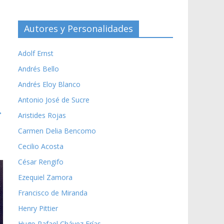
Autores y Personalidades
Adolf Ernst
Andrés Bello
Andrés Eloy Blanco
Antonio José de Sucre
→
Aristides Rojas
Carmen Delia Bencomo
Cecilio Acosta
César Rengifo
Ezequiel Zamora
Francisco de Miranda
Henry Pittier
Hugo Rafael Chávez Frías