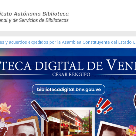
yes y acuerdos expedidos por la Asamblea Constituyente del Estado L
terial gráfico]
chez [material gráfico]
e la República de Venezuela año CXXXIII Mes V, Caracas 09 de marzo
co de obras de Modesta Bor