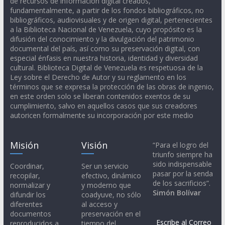
de recursos de información digital creados,
fundamentalmente, a partir de los fondos bibliográficos, no
bibliográficos, audiovisuales y de origen digital, pertenecientes
a la Biblioteca Nacional de Venezuela, cuyo propósito es la
difusión del conocimiento y la divulgación del patrimonio
documental del país, así como su preservación digital, con
especial énfasis en nuestra historia, identidad y diversidad
cultural. Biblioteca Digital de Venezuela es respetuosa de la
Ley sobre el Derecho de Autor y su reglamento en los
términos que se expresa la protección de las obras de ingenio,
en este orden solo se liberan contenidos exentos de su
cumplimiento, salvo en aquellos casos que sus creadores
autoricen formalmente su incorporación por este medio
Misión
Visión
“Para el logro del
triunfo siempre ha
sido indispensable
Coordinar,
Ser un servicio
pasar por la senda
recopilar,
efectivo, dinámico
de los sacrificios”.
normalizar y
y moderno que
Simón Bolívar
difundir los
coadyuve, no sólo
diferentes
al acceso y
documentos
preservación en el
Escribe al Correo
reproducidos a
tiempo del