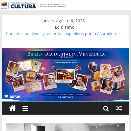
jueves, agosto 6, 2026
Lo último:
Constitución, leyes y acuerdos expedidos por la Asamblea
Constituyente del Estado Lara en 1881.
Una Parálisis [material gráfico]
Modesta Bor Sánchez [material gráfico]
Gaceta Oficial de la República de Venezuela año CXXXIII Mes V,
Caracas 09 de marzo de 2006 N° 38.394
Catálogo temático de obras de Modesta Bor