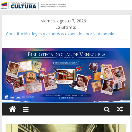
viernes, agosto 7, 2026
Lo último:
Constitución, leyes y acuerdos expedidos por la Asamblea
Constituyente del Estado Lara en 1881.
Una Parálisis [material gráfico]
Modesta Bor Sánchez [material gráfico]
Gaceta Oficial de la República de Venezuela año CXXXIII Mes V,
Caracas 09 de marzo de 2006 N° 38.394
Catálogo temático de obras de Modesta Bor