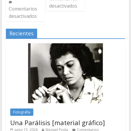
desactivados
Comentarios
desactivados
Recientes
Fotografía
Una Parálisis [material gráfico]
junio 15, 2026
Massiel Pirela
Comentarios