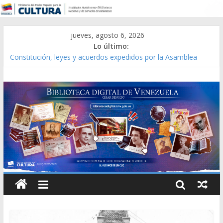
jueves, agosto 6, 2026
Lo último:
Constitución, leyes y acuerdos expedidos por la Asamblea
Constituyente del Estado Lara en 1881.
Una Parálisis [material gráfico]
Modesta Bor Sánchez [material gráfico]
Gaceta Oficial de la República de Venezuela año CXXXIII Mes V,
Caracas 09 de marzo de 2006 N° 38.394
Catálogo temático de obras de Modesta Bor