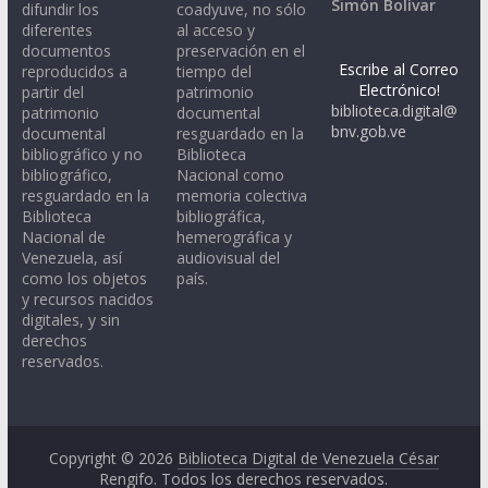
Simón Bolívar
difundir los
coadyuve, no sólo
diferentes
al acceso y
documentos
preservación en el
Escribe al Correo
reproducidos a
tiempo del
Electrónico!
partir del
patrimonio
biblioteca.digital@
patrimonio
documental
bnv.gob.ve
documental
resguardado en la
bibliográfico y no
Biblioteca
bibliográfico,
Nacional como
resguardado en la
memoria colectiva
Biblioteca
bibliográfica,
Nacional de
hemerográfica y
Venezuela, así
audiovisual del
como los objetos
país.
y recursos nacidos
digitales, y sin
derechos
reservados.
Copyright © 2026
Biblioteca Digital de Venezuela César
Rengifo
. Todos los derechos reservados.