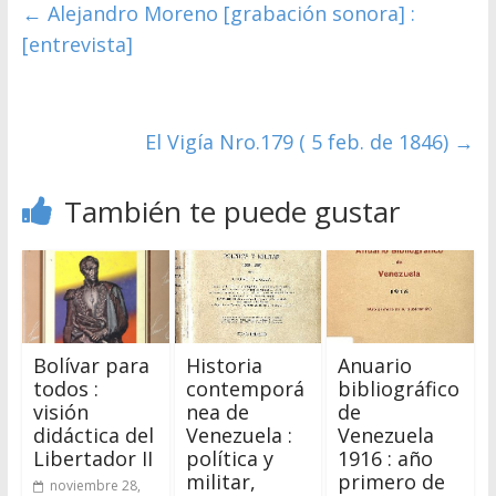
←
Alejandro Moreno [grabación sonora] :
[entrevista]
El Vigía Nro.179 ( 5 feb. de 1846)
→
También te puede gustar
Bolívar para
Historia
Anuario
todos :
contemporá
bibliográfico
visión
nea de
de
didáctica del
Venezuela :
Venezuela
Libertador II
política y
1916 : año
militar,
primero de
noviembre 28,