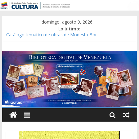
domingo, agosto 9, 2026
Lo último:
Catálogo temático de obras de Modesta Bor
Constitución, leyes y acuerdos expedidos por la Asamblea
Constituyente del Estado Lara en 1881.
Una Parálisis [material gráfico]
Modesta Bor Sánchez [material gráfico]
Gaceta Oficial de la República de Venezuela año CXXXIII Mes V,
Caracas 09 de marzo de 2006 N° 38.394