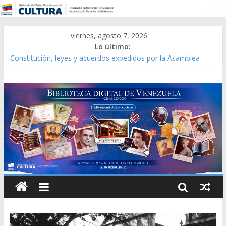
viernes, agosto 7, 2026
Lo último:
Constitución, leyes y acuerdos expedidos por la Asamblea
Constituyente del Estado Lara en 1881.
Una Parálisis [material gráfico]
Modesta Bor Sánchez [material gráfico]
Gaceta Oficial de la República de Venezuela año CXXXIII Mes V,
Caracas 09 de marzo de 2006 N° 38.394
Catálogo temático de obras de Modesta Bor