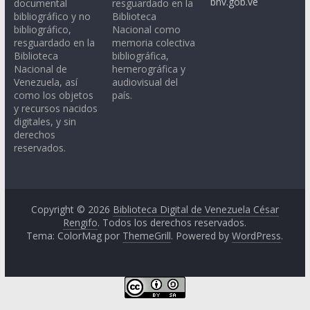
bnv.gob.ve
documental
resguardado en la
bibliográfico y no
Biblioteca
bibliográfico,
Nacional como
resguardado en la
memoria colectiva
Biblioteca
bibliográfica,
Nacional de
hemerográfica y
Venezuela, así
audiovisual del
como los objetos
país.
y recursos nacidos
digitales, y sin
derechos
reservados.
Copyright © 2026
Biblioteca Digital de Venezuela César
Rengifo
. Todos los derechos reservados.
Tema: ColorMag por
ThemeGrill
. Powered by
WordPress
.