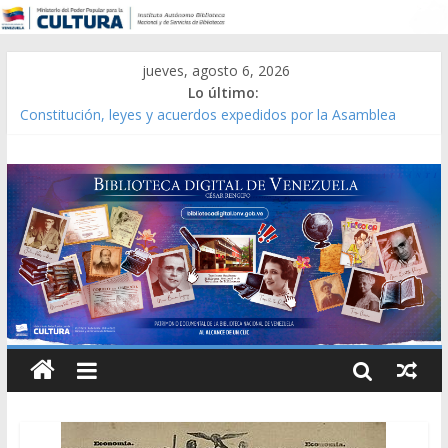
jueves, agosto 6, 2026
Lo último:
Constitución, leyes y acuerdos expedidos por la Asamblea
Constituyente del Estado Lara en 1881.
Una Parálisis [material gráfico]
Modesta Bor Sánchez [material gráfico]
Gaceta Oficial de la República de Venezuela año CXXXIII Mes V,
Caracas 09 de marzo de 2006 N° 38.394
Catálogo temático de obras de Modesta Bor