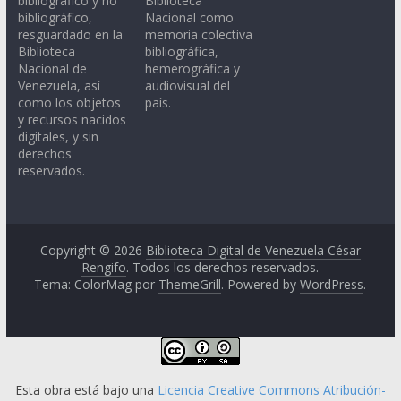
bibliográfico y no
Biblioteca
bibliográfico,
Nacional como
resguardado en la
memoria colectiva
Biblioteca
bibliográfica,
Nacional de
hemerográfica y
Venezuela, así
audiovisual del
como los objetos
país.
y recursos nacidos
digitales, y sin
derechos
reservados.
Copyright © 2026
Biblioteca Digital de Venezuela César
Rengifo
. Todos los derechos reservados.
Tema: ColorMag por
ThemeGrill
. Powered by
WordPress
.
Esta obra está bajo una
Licencia Creative Commons Atribución-