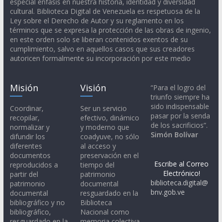
especial énfasis en nuestra historia, identidad y diversidad
cultural. Biblioteca Digital de Venezuela es respetuosa de la
Ley sobre el Derecho de Autor y su reglamento en los
términos que se expresa la protección de las obras de ingenio,
en este orden solo se liberan contenidos exentos de su
cumplimiento, salvo en aquellos casos que sus creadores
autoricen formalmente su incorporación por este medio
Misión
Visión
“Para el logro del
triunfo siempre ha
sido indispensable
Coordinar,
Ser un servicio
pasar por la senda
recopilar,
efectivo, dinámico
de los sacrificios”.
normalizar y
y moderno que
Simón Bolívar
difundir los
coadyuve, no sólo
diferentes
al acceso y
documentos
preservación en el
Escribe al Correo
reproducidos a
tiempo del
Electrónico!
partir del
patrimonio
biblioteca.digital@
patrimonio
documental
bnv.gob.ve
documental
resguardado en la
bibliográfico y no
Biblioteca
bibliográfico,
Nacional como
resguardado en la
memoria colectiva