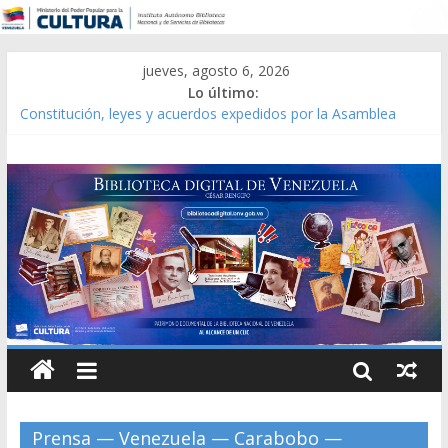
jueves, agosto 6, 2026
Lo último:
Constitución, leyes y acuerdos expedidos por la Asamblea
Constituyente del Estado Lara en 1881.
Una Parálisis [material gráfico]
Modesta Bor Sánchez [material gráfico]
Gaceta Oficial de la República de Venezuela año CXXXIII Mes V,
Caracas 09 de marzo de 2006 N° 38.394
Catálogo temático de obras de Modesta Bor
Prensa — Venezuela — Carabobo —