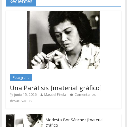
Recientes
Fotografía
Una Parálisis [material gráfico]
junio 15, 2026
Massiel Pirela
Comentarios
desactivados
Modesta Bor Sánchez [material
gráfico]