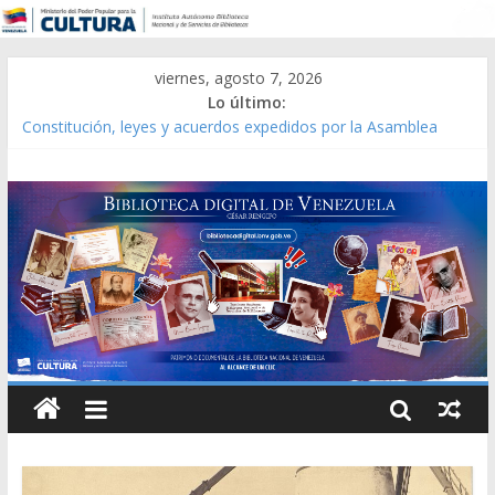
viernes, agosto 7, 2026
Lo último:
Constitución, leyes y acuerdos expedidos por la Asamblea
Constituyente del Estado Lara en 1881.
Una Parálisis [material gráfico]
Modesta Bor Sánchez [material gráfico]
Gaceta Oficial de la República de Venezuela año CXXXIII Mes V,
Caracas 09 de marzo de 2006 N° 38.394
Catálogo temático de obras de Modesta Bor