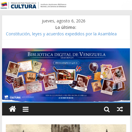
jueves, agosto 6, 2026
Lo último:
Constitución, leyes y acuerdos expedidos por la Asamblea
Constituyente del Estado Lara en 1881.
Una Parálisis [material gráfico]
Modesta Bor Sánchez [material gráfico]
Gaceta Oficial de la República de Venezuela año CXXXIII Mes V,
Caracas 09 de marzo de 2006 N° 38.394
Catálogo temático de obras de Modesta Bor