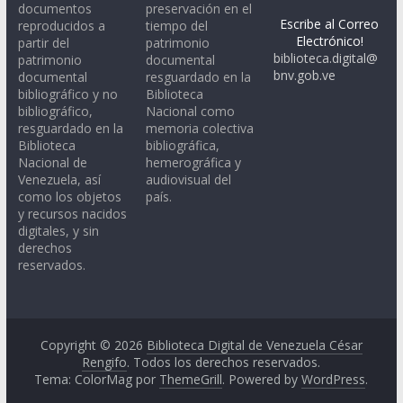
documentos
preservación en el
Escribe al Correo
reproducidos a
tiempo del
Electrónico!
partir del
patrimonio
biblioteca.digital@
patrimonio
documental
bnv.gob.ve
documental
resguardado en la
bibliográfico y no
Biblioteca
bibliográfico,
Nacional como
resguardado en la
memoria colectiva
Biblioteca
bibliográfica,
Nacional de
hemerográfica y
Venezuela, así
audiovisual del
como los objetos
país.
y recursos nacidos
digitales, y sin
derechos
reservados.
Copyright © 2026
Biblioteca Digital de Venezuela César
Rengifo
. Todos los derechos reservados.
Tema: ColorMag por
ThemeGrill
. Powered by
WordPress
.