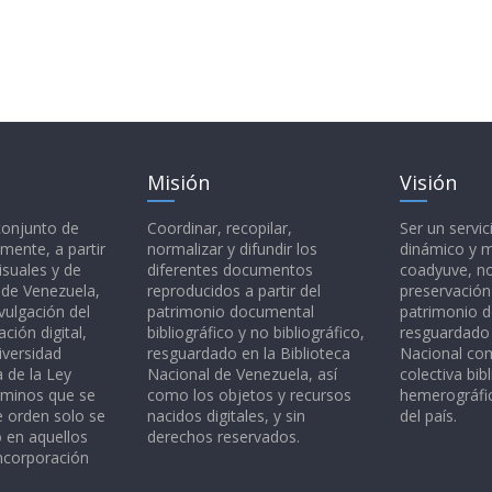
Misión
Visión
 conjunto de
Coordinar, recopilar,
Ser un servic
mente, a partir
normalizar y difundir los
dinámico y 
isuales y de
diferentes documentos
coadyuve, no
l de Venezuela,
reproducidos a partir del
preservación
vulgación del
patrimonio documental
patrimonio 
ción digital,
bibliográfico y no bibliográfico,
resguardado 
iversidad
resguardado en la Biblioteca
Nacional c
a de la Ley
Nacional de Venezuela, así
colectiva bibl
rminos que se
como los objetos y recursos
hemerográfic
e orden solo se
nacidos digitales, y sin
del país.
o en aquellos
derechos reservados.
ncorporación