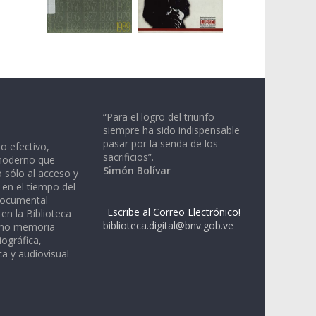
“Para el logro del triunfo
siempre ha sido indispensable
pasar por la senda de los
io efectivo,
sacrificios”.
moderno que
Simón Bolívar
 sólo al acceso y
 en el tiempo del
documental
Escribe al Correo Electrónico!
en la Biblioteca
biblioteca.digital@bnv.gob.ve
omo memoria
iográfica,
a y audiovisual