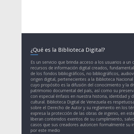
¿Qué es la Biblioteca Digital?
Es un servicio que brinda acceso a los usuarios a un
recursos de información digital creados, fundamental
de los fondos bibliográficos, no bibliográficos, audiov
origen digital, pertenecientes a la Biblioteca Naciona
cuyo propósito es la difusión del conocimiento y la di
patrimonio documental del país, así como su preserva
con especial énfasis en nuestra historia, identidad y d
cultural. Biblioteca Digital de Venezuela es respetuos
sobre el Derecho de Autor y su reglamento en los té
expresa la protección de las obras de ingenio, en est
liberan contenidos exentos de su cumplimiento, salv
casos que sus creadores autoricen formalmente su i
por este medio