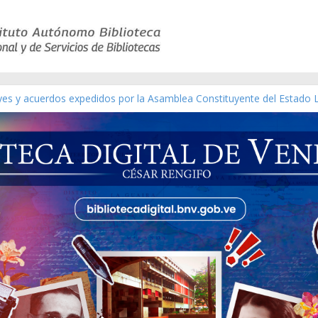
eyes y acuerdos expedidos por la Asamblea Constituyente del Estado 
aterial gráfico]
chez [material gráfico]
de la República de Venezuela año CXXXIII Mes V, Caracas 09 de marzo
ico de obras de Modesta Bor