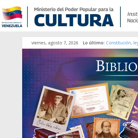
viernes, agosto 7, 2026
Lo último:
Constitución, l
Una Parálisis [m
Modesta Bor Sán
Gaceta Oficial 
Catálogo temát