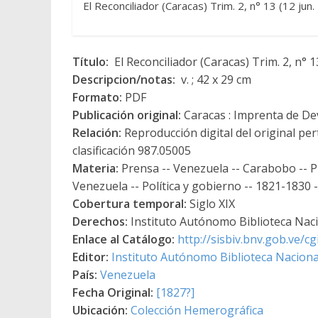
El Reconciliador (Caracas) Trim. 2, n° 13 (12 jun
Título:
El Reconciliador (Caracas) Trim. 2, n° 1
Descripcion/notas:
v. ; 42 x 29 cm
Formato:
PDF
Publicación original:
Caracas : Imprenta de De
Relación:
Reproducción digital del original pe
clasificación 987.05005
Materia:
Prensa -- Venezuela -- Carabobo -- Pu
Venezuela -- Política y gobierno -- 1821-1830 
Cobertura temporal:
Siglo XIX
Derechos:
Instituto Autónomo Biblioteca Nacio
Enlace al Catálogo:
http://sisbiv.bnv.gob.ve/
Editor:
Instituto Autónomo Biblioteca Nacional
País:
Venezuela
Fecha Original:
[1827?]
Ubicación:
Colección Hemerográfica