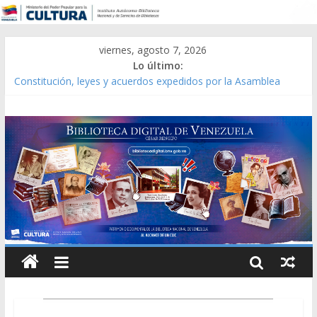
viernes, agosto 7, 2026
Lo último:
Constitución, leyes y acuerdos expedidos por la Asamblea
Constituyente del Estado Lara en 1881.
Una Parálisis [material gráfico]
Modesta Bor Sánchez [material gráfico]
Gaceta Oficial de la República de Venezuela año CXXXIII Mes V,
Caracas 09 de marzo de 2006 N° 38.394
Catálogo temático de obras de Modesta Bor