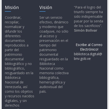
Misión
Visión
“Para el logro del
triunfo siempre ha
sido indispensable
Coordinar,
Ser un servicio
pasar por la senda
recopilar,
efectivo, dinámico
de los sacrificios”.
normalizar y
y moderno que
Simón Bolívar
difundir los
coadyuve, no sólo
diferentes
al acceso y
documentos
preservación en el
Escribe al Correo
reproducidos a
tiempo del
Electrónico!
partir del
patrimonio
biblioteca.digital@
patrimonio
documental
bnv.gob.ve
documental
resguardado en la
bibliográfico y no
Biblioteca
bibliográfico,
Nacional como
resguardado en la
memoria colectiva
Biblioteca
bibliográfica,
Nacional de
hemerográfica y
Venezuela, así
audiovisual del
como los objetos
país.
y recursos nacidos
digitales, y sin
derechos