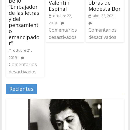
Bello
Valentín
obras de
“Embajador
Espinal
Modesta Bor
de las letras
octubre 22,
abril 22, 2021
y del
2018
pensamient
Comentarios
Comentarios
o
emancipado
desactivados
desactivados
r”.
octubre 21,
2019
Comentarios
desactivados
Recientes