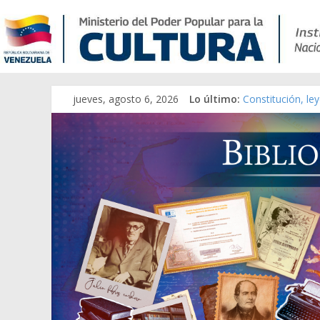
jueves, agosto 6, 2026
Lo último:
Constitución, le
Una Parálisis [ma
Modesta Bor Sán
Gaceta Oficial d
Catálogo temáti