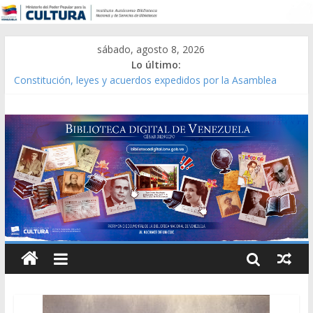
sábado, agosto 8, 2026
Lo último:
Constitución, leyes y acuerdos expedidos por la Asamblea
Constituyente del Estado Lara en 1881.
Una Parálisis [material gráfico]
Modesta Bor Sánchez [material gráfico]
Gaceta Oficial de la República de Venezuela año CXXXIII Mes V,
Caracas 09 de marzo de 2006 N° 38.394
Catálogo temático de obras de Modesta Bor